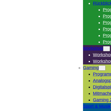
Rückblic
Pro
Pro
Pro
Pro
Pro
Pro
Workshop
Worksho
Worksho
Gaming
Program
Analogsp
Digitalsp
Mitmach
Gaming 
Sport & Musik