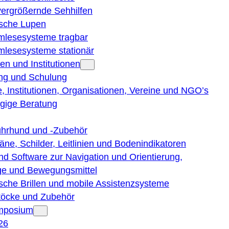
vergrößernde Sehhilfen
ische Lupen
rmlesesysteme tragbar
rmlesesysteme stationär
en und Institutionen
ng und Schulung
, Institutionen, Organisationen, Vereine und NGO’s
gige Beratung
ührhund und -Zubehör
läne, Schilder, Leitlinien und Bodenindikatoren
nd Software zur Navigation und Orientierung,
e und Bewegungsmittel
ische Brillen und mobile Assistenzsysteme
töcke und Zubehör
ymposium
26