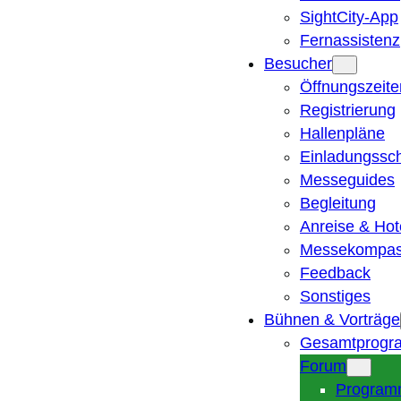
SightCity-App
Fernassistenz
Besucher
Öffnungszeite
Registrierung
Hallenpläne
Einladungssc
Messeguides
Begleitung
Anreise & Hot
Messekompa
Feedback
Sonstiges
Bühnen & Vorträge
Gesamtprogr
Forum
Program