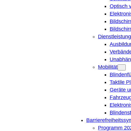
Optisch 
Elektron
Bildschi
Bildschi
Dienstleistung
Ausbildu
Verbände
Unabhän
Mobilität
Blindenf
Taktile P
Geräte u
Fahrzeug
Elektron
Blindens
Barrierefreiheitss
Programm 20