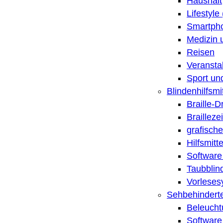
Haushalt
Lifestyle
Smartpho
Medizin 
Reisen
Veransta
Sport un
Blindenhilfsmit
Braille-
Brailleze
grafische
Hilfsmitt
Software 
Taubblin
Vorleses
Sehbehinderte
Beleucht
Software