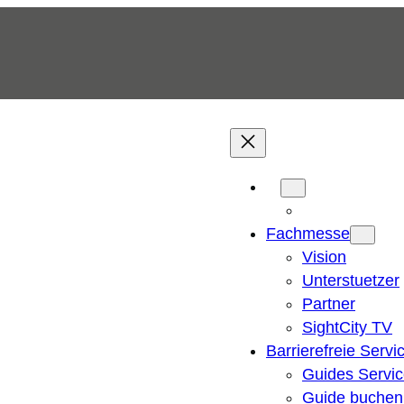
Fachmesse
Vision
Unterstuetzer
Partner
SightCity TV
Barrierefreie Servi
Guides Servi
Guide buchen