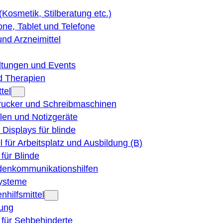
 (Kosmetik, Stilberatung etc.)
ne, Tablet und Telefone
und Arzneimittel
ltungen und Events
d Therapien
tel
Drucker und Schreibmaschinen
ilen und Notizgeräte
 Displays für blinde
el für Arbeitsplatz und Ausbildung (B)
für Blinde
denkommunikationshilfen
ysteme
nhilfsmittel
ung
 für Sehbehinderte