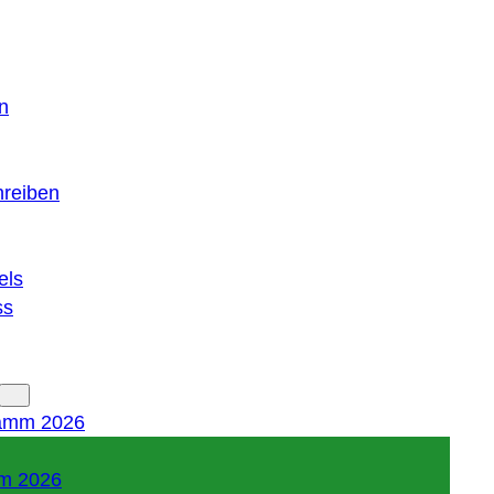
n
hreiben
els
ss
amm 2026
m 2026