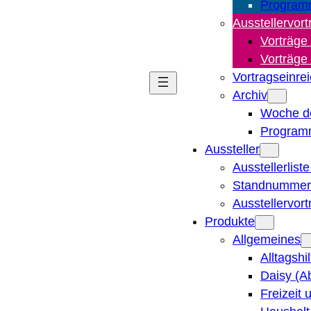
Program
Ausstellervort
Vorträge
Vorträge
Vortragseinre
Archiv
Woche d
Program
Aussteller
Ausstellerlist
Standnummern
Ausstellervor
Produkte
Allgemeines
Alltagshi
Daisy (A
Freizeit