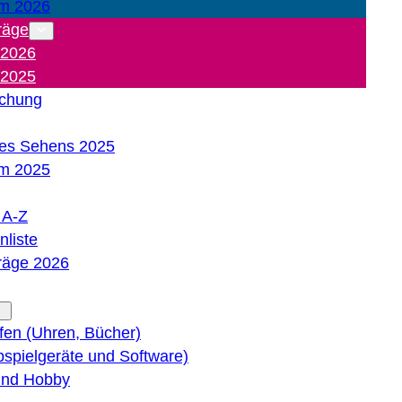
m 2026
räge
 2026
 2025
ichung
es Sehens 2025
m 2025
e A-Z
liste
träge 2026
lfen (Uhren, Bücher)
bspielgeräte und Software)
 und Hobby