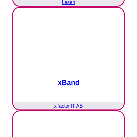
Lesen
xBand
xTactor IT AB