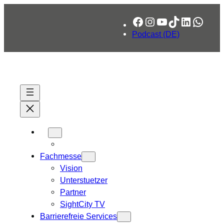
Zum
Facebook
Instagram
YouTube
TikTok
LinkedIn
What
Inhalt
springen
Podcast (DE)
Fachmesse
Vision
Unterstuetzer
Partner
SightCity TV
Barrierefreie Services