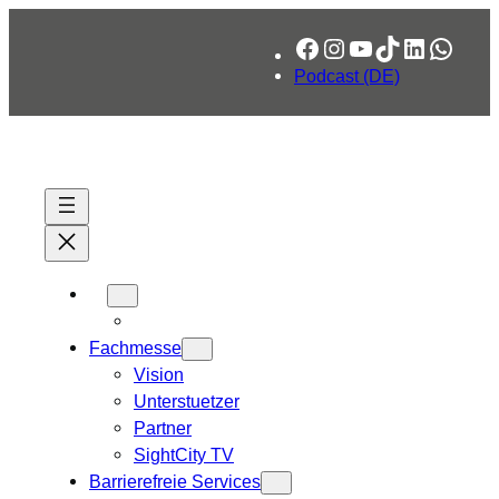
Zum
Facebook
Instagram
YouTube
TikTok
LinkedIn
What
Inhalt
springen
Podcast (DE)
Fachmesse
Vision
Unterstuetzer
Partner
SightCity TV
Barrierefreie Services