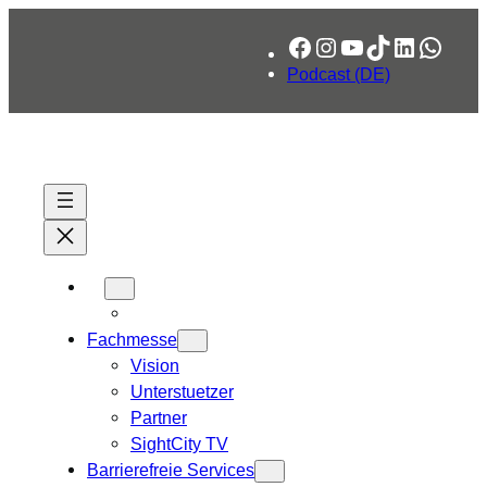
Zum
Facebook
Instagram
YouTube
TikTok
LinkedIn
What
Inhalt
springen
Podcast (DE)
Fachmesse
Vision
Unterstuetzer
Partner
SightCity TV
Barrierefreie Services