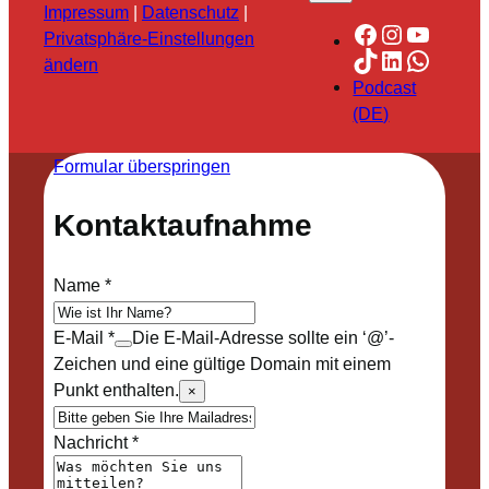
Impressum
|
Datenschutz
|
Facebook
Instagra
YouTu
Privatsphäre-Einstellungen
TikTok
LinkedIn
Whats
ändern
Podcast
(DE)
Formular überspringen
Kontaktaufnahme
Name
*
E-Mail
*
Die E-Mail-Adresse sollte ein ‘@’-
Zeichen und eine gültige Domain mit einem
Punkt enthalten.
×
Nachricht
*