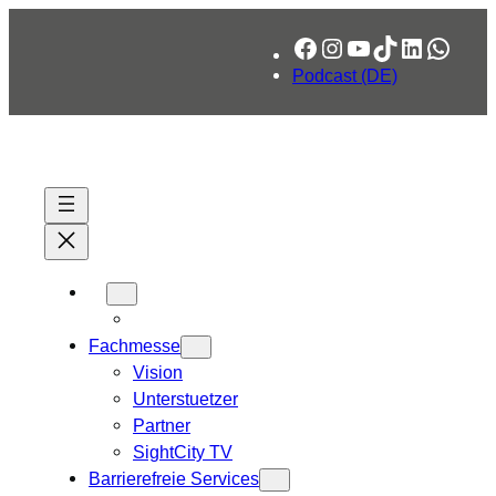
Zum
Facebook
Instagram
YouTube
TikTok
LinkedIn
What
Inhalt
springen
Podcast (DE)
Fachmesse
Vision
Unterstuetzer
Partner
SightCity TV
Barrierefreie Services