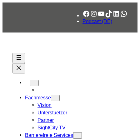
Zum
Facebook
Instagram
YouTube
TikTok
LinkedIn
What
Inhalt
springen
Podcast (DE)
Fachmesse
Vision
Unterstuetzer
Partner
SightCity TV
Barrierefreie Services