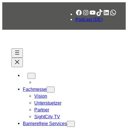
Zum
Facebook
Instagram
YouTube
TikTok
LinkedIn
What
Inhalt
springen
Podcast (DE)
Fachmesse
Vision
Unterstuetzer
Partner
SightCity TV
Barrierefreie Services