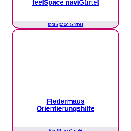
feelSpace naviGürtel
feelSpace GmbH
Fledermaus
Orientierungshilfe
SynPhon GmbH