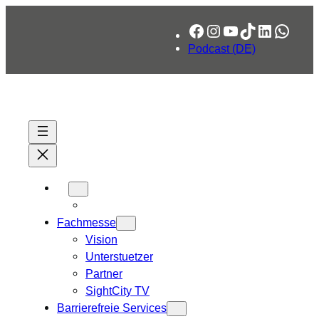
Zum
Facebook
Instagram
YouTube
TikTok
LinkedIn
What
Inhalt
springen
Podcast (DE)
Fachmesse
Vision
Unterstuetzer
Partner
SightCity TV
Barrierefreie Services