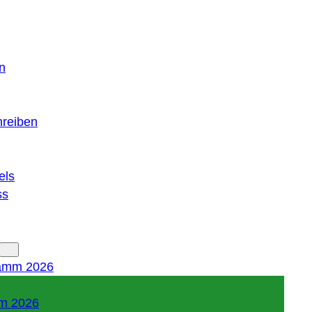
n
hreiben
els
ss
amm 2026
m 2026