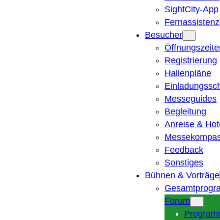
SightCity-App
Fernassistenz
Besucher
Öffnungszeite
Registrierung
Hallenpläne
Einladungssc
Messeguides
Begleitung
Anreise & Hot
Messekompa
Feedback
Sonstiges
Bühnen & Vorträge
Gesamtprogr
Forum
Program