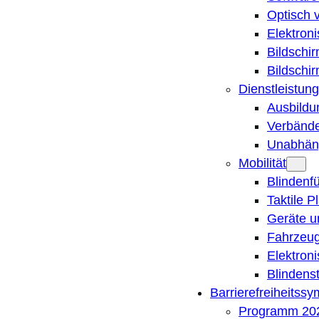
Optisch 
Elektron
Bildschi
Bildschi
Dienstleistung
Ausbildu
Verbände
Unabhän
Mobilität
Blindenf
Taktile P
Geräte u
Fahrzeug
Elektron
Blindens
Barrierefreiheitss
Programm 20