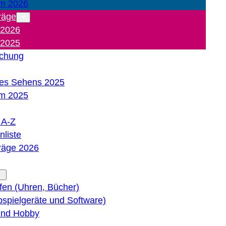
m 2026
räge
 2026
 2025
ichung
es Sehens 2025
m 2025
e A-Z
liste
träge 2026
lfen (Uhren, Bücher)
bspielgeräte und Software)
 und Hobby