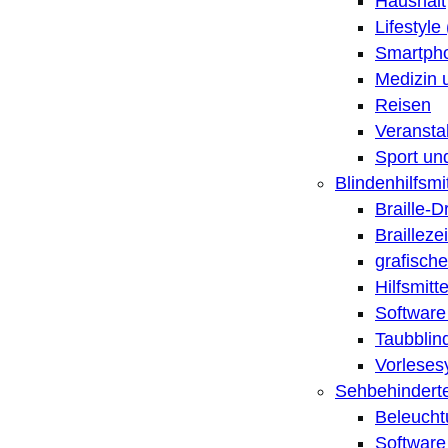
Haushalt
Lifestyle
Smartpho
Medizin 
Reisen
Veransta
Sport un
Blindenhilfsmit
Braille-
Brailleze
grafische
Hilfsmitt
Software 
Taubblin
Vorleses
Sehbehinderte
Beleucht
Software