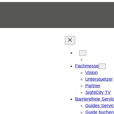
Fachmesse
Vision
Unterstuetzer
Partner
SightCity TV
Barrierefreie Servi
Guides Servi
Guide buchen