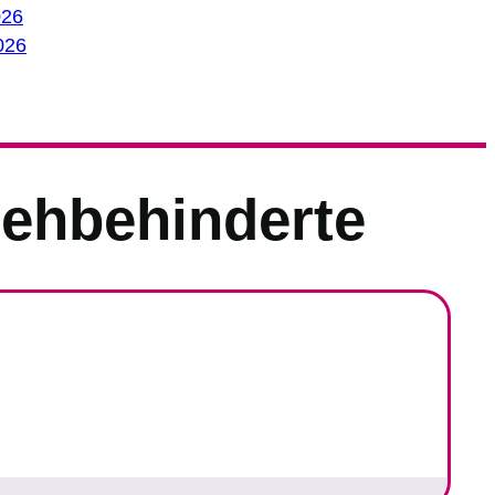
026
026
Sehbehinderte