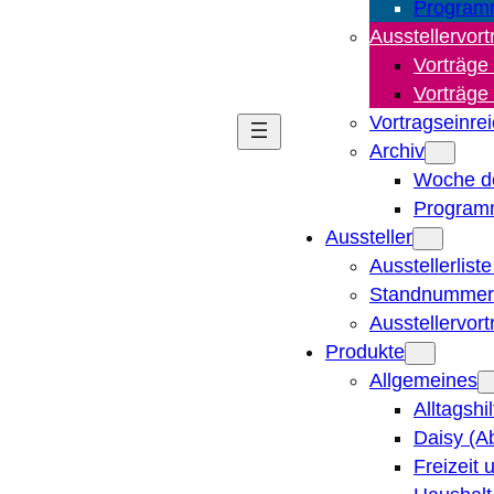
Program
Ausstellervort
Vorträge
Vorträge
Vortragseinre
Archiv
Woche d
Program
Aussteller
Ausstellerlist
Standnummern
Ausstellervor
Produkte
Allgemeines
Alltagshi
Daisy (A
Freizeit