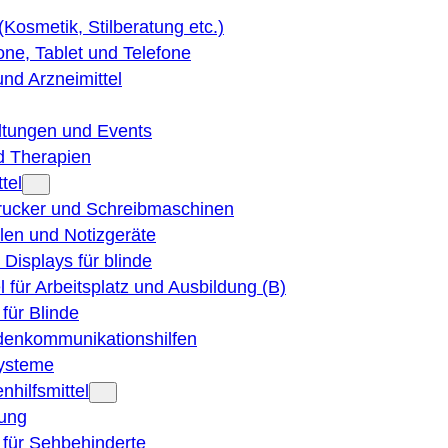
 (Kosmetik, Stilberatung etc.)
ne, Tablet und Telefone
und Arzneimittel
ltungen und Events
d Therapien
tel
Drucker und Schreibmaschinen
ilen und Notizgeräte
 Displays für blinde
el für Arbeitsplatz und Ausbildung (B)
für Blinde
denkommunikationshilfen
ysteme
nhilfsmittel
ung
 für Sehbehinderte