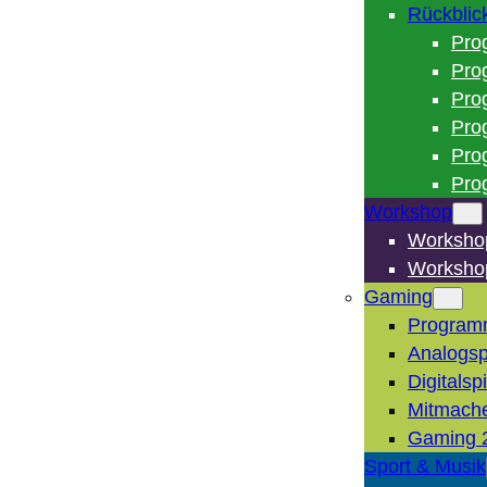
Rückblic
Pro
Pro
Pro
Pro
Pro
Pro
Workshop
Worksho
Worksho
Gaming
Program
Analogsp
Digitalsp
Mitmach
Gaming 
Sport & Musik