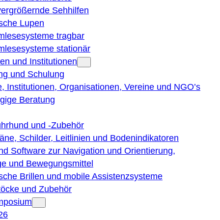
vergrößernde Sehhilfen
ische Lupen
rmlesesysteme tragbar
rmlesesysteme stationär
en und Institutionen
ng und Schulung
, Institutionen, Organisationen, Vereine und NGO’s
gige Beratung
ührhund und -Zubehör
läne, Schilder, Leitlinien und Bodenindikatoren
nd Software zur Navigation und Orientierung,
e und Bewegungsmittel
ische Brillen und mobile Assistenzsysteme
töcke und Zubehör
ymposium
26