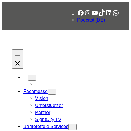
Zum
Facebook
Instagram
YouTube
TikTok
LinkedIn
What
Inhalt
springen
Podcast (DE)
Fachmesse
Vision
Unterstuetzer
Partner
SightCity TV
Barrierefreie Services