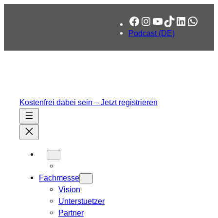
Zum
Facebook
Instagram
YouTube
TikTok
LinkedIn
What
Inhalt
springen
Podcast (DE)
Kostenfrei dabei sein – Jetzt registrieren
Fachmesse
Vision
Unterstuetzer
Partner