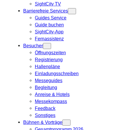
SightCity TV
Barrierefreie Services
Guides Service
Guide buchen
SightCity-App
Fernassistenz
Besucher
Öffnungszeiten
Registrierung
Hallenpläne
Einladungsschreiben
Messeguides
Begleitung
Anreise & Hotels
Messekompass
Feedback
Sonstiges
Bühnen & Vorträge
Gesamtprogramm 2026