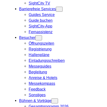
SightCity TV
Barrierefreie Services
Guides Service
Guide buchen
SightCity-App
Fernassistenz
Besucher
Öffnungszeiten
Registrierung
Hallenpläne
Einladungsschreiben
Messeguides
Begleitung
Anreise & Hotels
Messekompass
Feedback
Sonstiges
Bühnen & Vorträge
Gesamtprogramm 2026