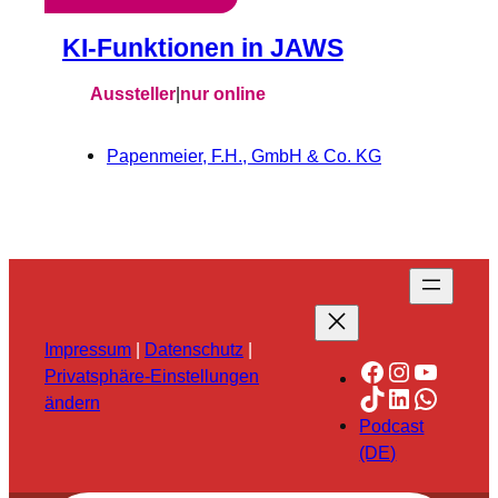
KI-Funktionen in JAWS
Aussteller
|
nur online
Papenmeier, F.H., GmbH & Co. KG
Impressum
|
Datenschutz
|
Facebook
Instagra
YouTu
Privatsphäre-Einstellungen
TikTok
LinkedIn
Whats
ändern
Podcast
(DE)