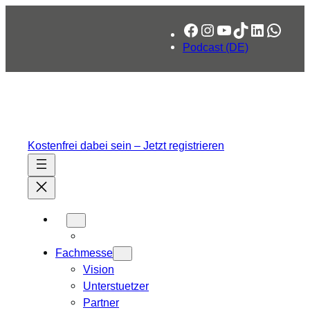
Zum
Facebook
Instagram
YouTube
TikTok
LinkedIn
What
Inhalt
springen
Podcast (DE)
Kostenfrei dabei sein – Jetzt registrieren
Fachmesse
Vision
Unterstuetzer
Partner