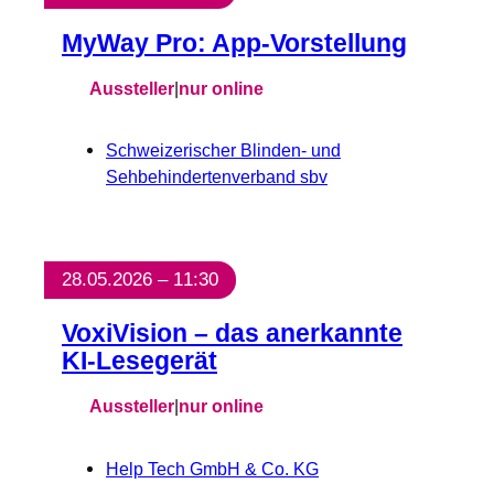
MyWay Pro: App-Vorstellung
Aussteller
|
nur online
Schweizerischer Blinden- und
Sehbehindertenverband sbv
28.05.2026 – 11:30
VoxiVision – das anerkannte
KI-Lesegerät
Aussteller
|
nur online
Help Tech GmbH & Co. KG