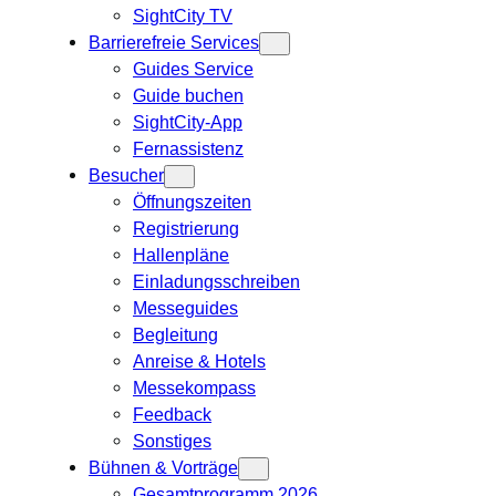
SightCity TV
Barrierefreie Services
Guides Service
Guide buchen
SightCity-App
Fernassistenz
Besucher
Öffnungszeiten
Registrierung
Hallenpläne
Einladungsschreiben
Messeguides
Begleitung
Anreise & Hotels
Messekompass
Feedback
Sonstiges
Bühnen & Vorträge
Gesamtprogramm 2026