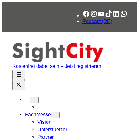
Facebook
Instagram
YouTube
TikTok
LinkedIn
What
Podcast (DE)
Kostenfrei dabei sein – Jetzt registrieren
Fachmesse
Vision
Unterstuetzer
Partner