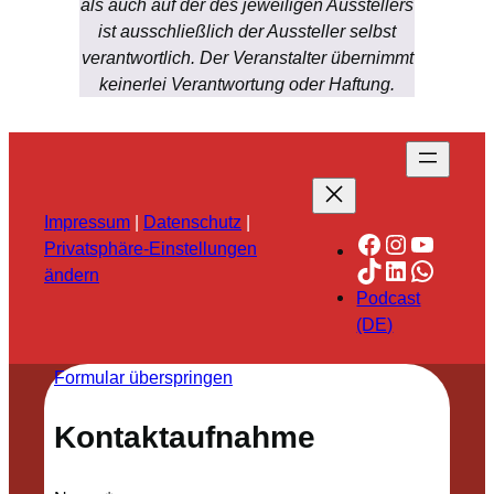
als auch auf der des jeweiligen Ausstellers
ist ausschließlich der Aussteller selbst
verantwortlich. Der Veranstalter übernimmt
keinerlei Verantwortung oder Haftung.
Impressum
|
Datenschutz
|
Facebook
Instagra
YouTu
Privatsphäre-Einstellungen
TikTok
LinkedIn
Whats
ändern
Podcast
(DE)
Formular überspringen
Kontaktaufnahme