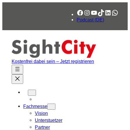
Zum
Facebook
Instagram
YouTube
TikTok
LinkedIn
What
Inhalt
springen
Podcast (DE)
Kostenfrei dabei sein – Jetzt registrieren
Fachmesse
Vision
Unterstuetzer
Partner