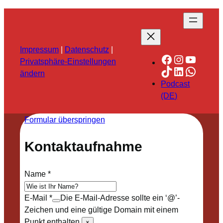
Impressum
|
Datenschutz
|
Facebook
Instagra
YouTu
Privatsphäre-Einstellungen
TikTok
LinkedIn
Whats
ändern
Podcast
(DE)
Formular überspringen
Kontaktaufnahme
Name
*
E-Mail
*
Die E-Mail-Adresse sollte ein ‘@’-
Zeichen und eine gültige Domain mit einem
Punkt enthalten.
×