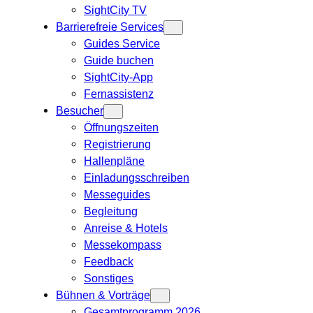
SightCity TV
Barrierefreie Services
Guides Service
Guide buchen
SightCity-App
Fernassistenz
Besucher
Öffnungszeiten
Registrierung
Hallenpläne
Einladungsschreiben
Messeguides
Begleitung
Anreise & Hotels
Messekompass
Feedback
Sonstiges
Bühnen & Vorträge
Gesamtprogramm 2026