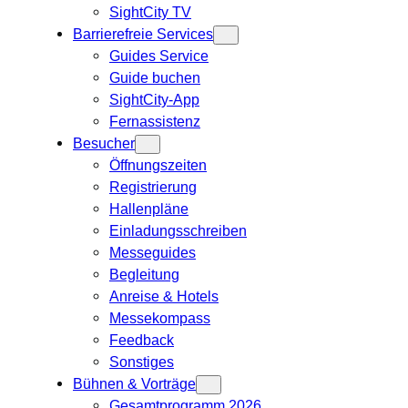
SightCity TV
Barrierefreie Services
Guides Service
Guide buchen
SightCity-App
Fernassistenz
Besucher
Öffnungszeiten
Registrierung
Hallenpläne
Einladungsschreiben
Messeguides
Begleitung
Anreise & Hotels
Messekompass
Feedback
Sonstiges
Bühnen & Vorträge
Gesamtprogramm 2026