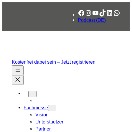
Zum
Facebook
Instagram
YouTube
TikTok
LinkedIn
What
Inhalt
springen
Podcast (DE)
Kostenfrei dabei sein – Jetzt registrieren
Fachmesse
Vision
Unterstuetzer
Partner