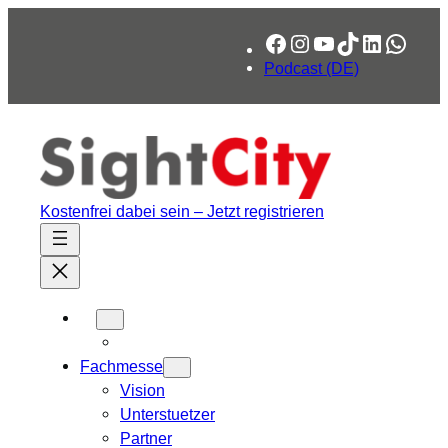
Zum
Facebook
Instagram
YouTube
TikTok
LinkedIn
What
Inhalt
springen
Podcast (DE)
Kostenfrei dabei sein – Jetzt registrieren
Fachmesse
Vision
Unterstuetzer
Partner