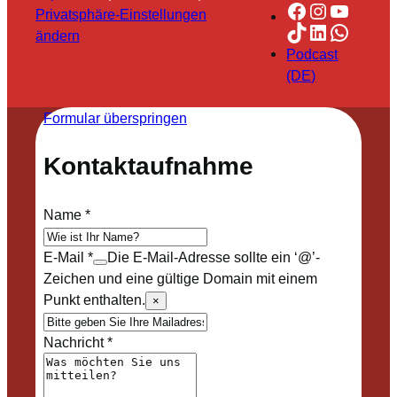
Facebook
Instagra
YouTu
Privatsphäre-Einstellungen
TikTok
LinkedIn
Whats
ändern
Podcast
(DE)
Formular überspringen
Kontaktaufnahme
Name
*
E-Mail
*
Die E-Mail-Adresse sollte ein ‘@’-
Zeichen und eine gültige Domain mit einem
Punkt enthalten.
×
Nachricht
*