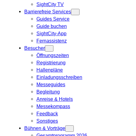
SightCity TV
Barrierefreie Services
Guides Service
Guide buchen
SightCity-App
Fernassistenz
Besucher
Öffnungszeiten
Registrierung
Hallenpläne
Einladungsschreiben
Messeguides
Begleitung
Anreise & Hotels
Messekompass
Feedback
Sonstiges
Bühnen & Vorträge
Gesamtprogramm 2026