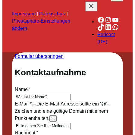
Impressum
|
Datenschutz
|
Facebook
Instagra
YouTu
Privatsphäre-Einstellungen
TikTok
LinkedIn
Whats
ändern
Podcast
(DE)
Formular überspringen
Kontaktaufnahme
Name
*
E-Mail
*
Die E-Mail-Adresse sollte ein ‘@’-
Zeichen und eine gültige Domain mit einem
Punkt enthalten.
×
Nachricht
*