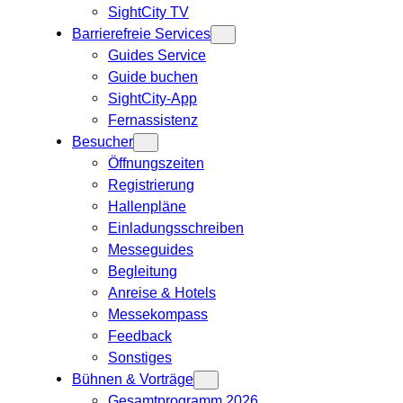
SightCity TV
Barrierefreie Services
Guides Service
Guide buchen
SightCity-App
Fernassistenz
Besucher
Öffnungszeiten
Registrierung
Hallenpläne
Einladungsschreiben
Messeguides
Begleitung
Anreise & Hotels
Messekompass
Feedback
Sonstiges
Bühnen & Vorträge
Gesamtprogramm 2026