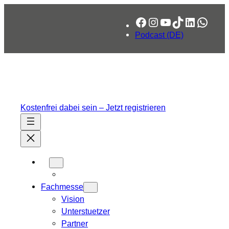
Zum
Facebook
Instagram
YouTube
TikTok
LinkedIn
What
Inhalt
springen
Podcast (DE)
Kostenfrei dabei sein – Jetzt registrieren
Fachmesse
Vision
Unterstuetzer
Partner