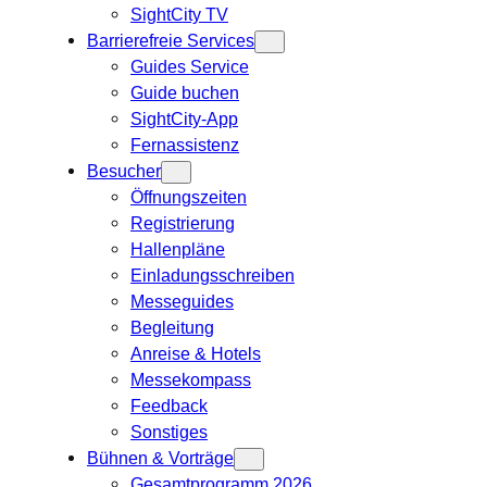
SightCity TV
Barrierefreie Services
Guides Service
Guide buchen
SightCity-App
Fernassistenz
Besucher
Öffnungszeiten
Registrierung
Hallenpläne
Einladungsschreiben
Messeguides
Begleitung
Anreise & Hotels
Messekompass
Feedback
Sonstiges
Bühnen & Vorträge
Gesamtprogramm 2026