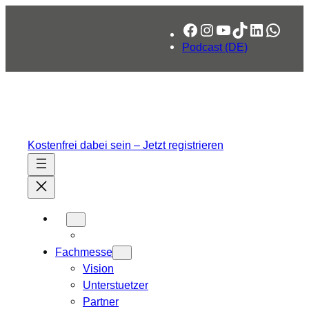
Facebook
Instagram
YouTube
TikTok
LinkedIn
What
Podcast (DE)
Kostenfrei dabei sein – Jetzt registrieren
Fachmesse
Vision
Unterstuetzer
Partner