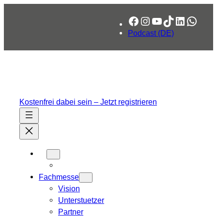
Facebook
Instagram
YouTube
TikTok
LinkedIn
What
Podcast (DE)
Kostenfrei dabei sein – Jetzt registrieren
Fachmesse
Vision
Unterstuetzer
Partner