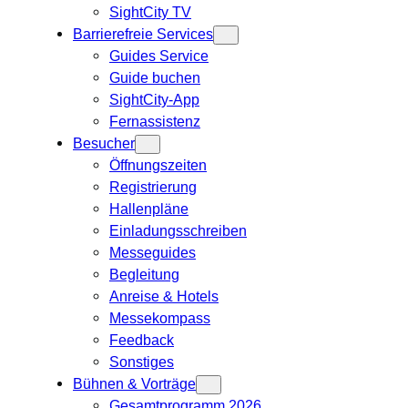
SightCity TV
Barrierefreie Services
Guides Service
Guide buchen
SightCity-App
Fernassistenz
Besucher
Öffnungszeiten
Registrierung
Hallenpläne
Einladungsschreiben
Messeguides
Begleitung
Anreise & Hotels
Messekompass
Feedback
Sonstiges
Bühnen & Vorträge
Gesamtprogramm 2026