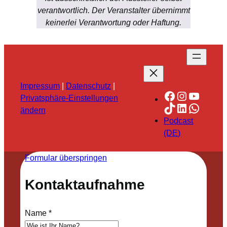
verantwortlich. Der Veranstalter übernimmt
keinerlei Verantwortung oder Haftung.
Impressum
|
Datenschutz
|
Facebook
Instagra
YouTu
Privatsphäre-Einstellungen
TikTok
LinkedIn
Whats
ändern
Podcast
(DE)
Formular überspringen
Kontaktaufnahme
Name
*