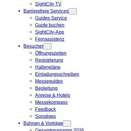
SightCity TV
Barrierefreie Services
Guides Service
Guide buchen
SightCity-App
Fernassistenz
Besucher
Öffnungszeiten
Registrierung
Hallenpläne
Einladungsschreiben
Messeguides
Begleitung
Anreise & Hotels
Messekompass
Feedback
Sonstiges
Bühnen & Vorträge
Gesamtprogramm 2026