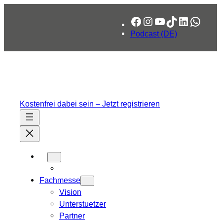
Zum
Facebook
Instagram
YouTube
TikTok
LinkedIn
What
Inhalt
springen
Podcast (DE)
Kostenfrei dabei sein – Jetzt registrieren
Fachmesse
Vision
Unterstuetzer
Partner