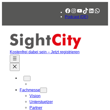
Zum
Facebook
Instagram
YouTube
TikTok
LinkedIn
What
Inhalt
springen
Podcast (DE)
Kostenfrei dabei sein – Jetzt registrieren
Fachmesse
Vision
Unterstuetzer
Partner