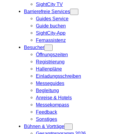
SightCity TV
Barrierefreie Services
Guides Service
Guide buchen
SightCity-App
Fernassistenz
Besucher
Öffnungszeiten
Registrierung
Hallenpläne
Einladungsschreiben
Messeguides
Begleitung
Anreise & Hotels
Messekompass
Feedback
Sonstiges
Bühnen & Vorträge
Gesamtprogramm 2026