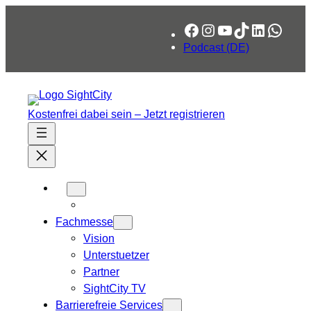
Zum
Facebook
Instagram
YouTube
TikTok
LinkedIn
What
Inhalt
springen
Podcast (DE)
Kostenfrei dabei sein – Jetzt registrieren
Fachmesse
Vision
Unterstuetzer
Partner
SightCity TV
Barrierefreie Services