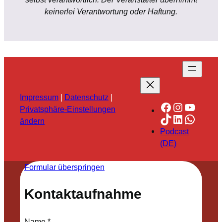
keinerlei Verantwortung oder Haftung.
Impressum
|
Datenschutz
|
Facebook
Instagra
YouTu
Privatsphäre-Einstellungen
TikTok
LinkedIn
Whats
ändern
Podcast
(DE)
Formular überspringen
Kontaktaufnahme
Name
*