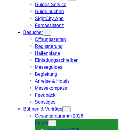
Guides Service
Guide buchen
SightCity-App
Fernassistenz
Besucher
Öffnungszeiten
Registrierung
Hallenpläne
Einladungsschreiben
Messeguides
Begleitung
Anreise & Hotels
Messekompass
Feedback
Sonstiges
Bühnen & Vorträge
Gesamtprogramm 2026
Forum
Programm 2026