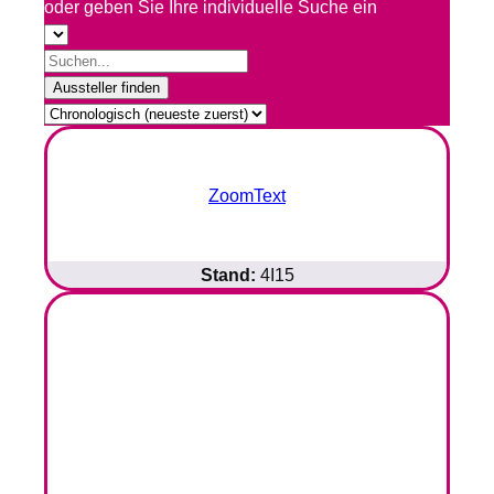
oder geben Sie Ihre individuelle Suche ein
Aussteller finden
ZoomText
Stand:
4I15