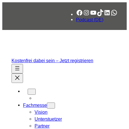
Zum
Facebook
Instagram
YouTube
TikTok
LinkedIn
What
Inhalt
springen
Podcast (DE)
Kostenfrei dabei sein – Jetzt registrieren
Fachmesse
Vision
Unterstuetzer
Partner