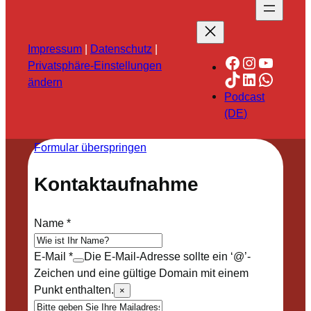
Impressum
|
Datenschutz
|
Facebook
Instagra
YouTu
Privatsphäre-Einstellungen
TikTok
LinkedIn
Whats
ändern
Podcast
(DE)
Formular überspringen
Kontaktaufnahme
Name
*
E-Mail
*
Die E-Mail-Adresse sollte ein ‘@’-
Zeichen und eine gültige Domain mit einem
Punkt enthalten.
×