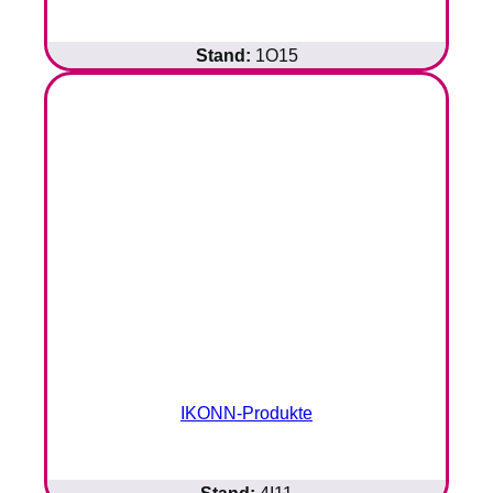
Stand:
1O15
IKONN-Produkte
Stand:
4I11