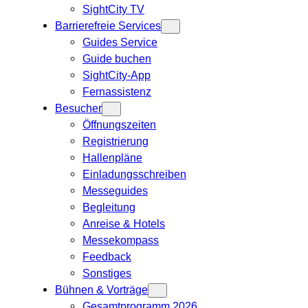
SightCity TV
Barrierefreie Services
Guides Service
Guide buchen
SightCity-App
Fernassistenz
Besucher
Öffnungszeiten
Registrierung
Hallenpläne
Einladungsschreiben
Messeguides
Begleitung
Anreise & Hotels
Messekompass
Feedback
Sonstiges
Bühnen & Vorträge
Gesamtprogramm 2026