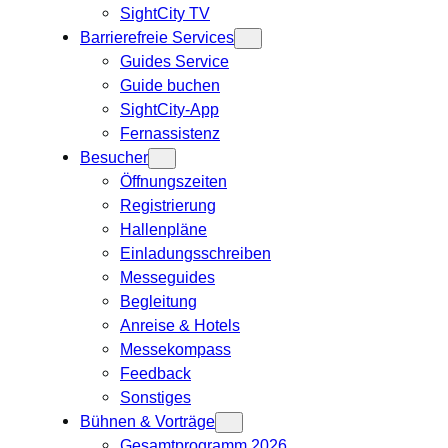
SightCity TV
Barrierefreie Services
Guides Service
Guide buchen
SightCity-App
Fernassistenz
Besucher
Öffnungszeiten
Registrierung
Hallenpläne
Einladungsschreiben
Messeguides
Begleitung
Anreise & Hotels
Messekompass
Feedback
Sonstiges
Bühnen & Vorträge
Gesamtprogramm 2026