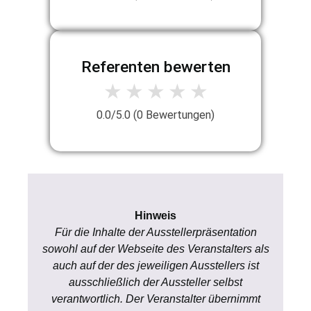
Referenten bewerten
1 Stern
2 Sterne
3 Sterne
4 Sterne
5 Sterne
★
★
★
★
★
0.0
/5.0 (
0
Bewertungen)
Hinweis
Für die Inhalte der Ausstellerpräsentation
sowohl auf der Webseite des Veranstalters als
auch auf der des jeweiligen Ausstellers ist
ausschließlich der Aussteller selbst
verantwortlich. Der Veranstalter übernimmt