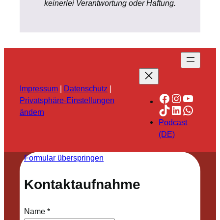
keinerlei Verantwortung oder Haftung.
Impressum
|
Datenschutz
|
Facebook
Instagra
YouTu
Privatsphäre-Einstellungen
TikTok
LinkedIn
Whats
ändern
Podcast
(DE)
Formular überspringen
Kontaktaufnahme
Name
*