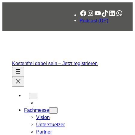
Zum
Facebook
Instagram
YouTube
TikTok
LinkedIn
What
Inhalt
springen
Podcast (DE)
Kostenfrei dabei sein – Jetzt registrieren
Fachmesse
Vision
Unterstuetzer
Partner