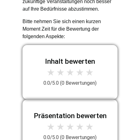
zukünftige Veranstaltungen noch besser
auf Ihre Bedürfnisse abzustimmen.
Bitte nehmen Sie sich einen kurzen
Moment Zeit für die Bewertung der
folgenden Aspekte:
Inhalt bewerten
1 Stern
2 Sterne
3 Sterne
4 Sterne
5 Sterne
★
★
★
★
★
0.0
/5.0 (
0
Bewertungen)
Präsentation bewerten
1 Stern
2 Sterne
3 Sterne
4 Sterne
5 Sterne
★
★
★
★
★
0.0
/5.0 (
0
Bewertungen)