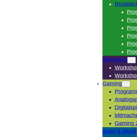
Rückblic
Pro
Pro
Pro
Pro
Pro
Pro
Workshop
Worksho
Worksho
Gaming
Program
Analogsp
Digitalsp
Mitmach
Gaming 
Sport & Musik