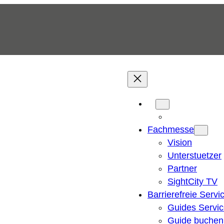
Fachmesse
Vision
Unterstuetzer
Partner
SightCity TV
Barrierefreie Servi
Guides Servi
Guide buchen