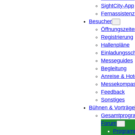
SightCity-App
Fernassistenz
Besucher
Öffnungszeite
Registrierung
Hallenpläne
Einladungssc
Messeguides
Begleitung
Anreise & Hot
Messekompa
Feedback
Sonstiges
Bühnen & Vorträge
Gesamtprogr
Forum
Program