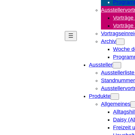
Program
Ausstellervort
Vorträge
Vorträge
Vortragseinre
Archiv
Woche d
Program
Aussteller
Ausstellerlist
Standnummern
Ausstellervor
Produkte
Allgemeines
Alltagshi
Daisy (A
Freizeit