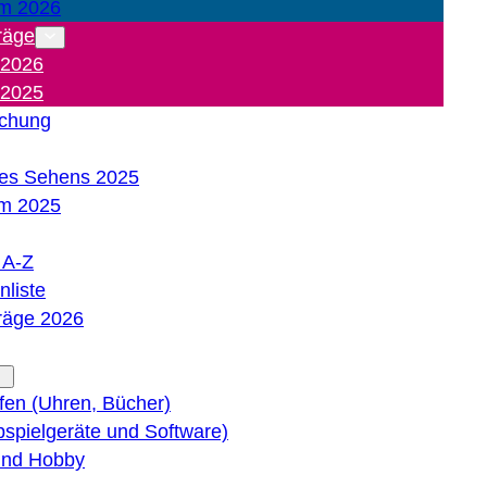
m 2026
räge
 2026
 2025
ichung
es Sehens 2025
m 2025
e A-Z
liste
träge 2026
lfen (Uhren, Bücher)
bspielgeräte und Software)
 und Hobby