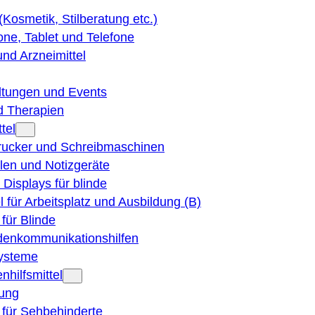
 (Kosmetik, Stilberatung etc.)
ne, Tablet und Telefone
und Arzneimittel
ltungen und Events
d Therapien
tel
Drucker und Schreibmaschinen
ilen und Notizgeräte
 Displays für blinde
el für Arbeitsplatz und Ausbildung (B)
für Blinde
denkommunikationshilfen
ysteme
nhilfsmittel
ung
 für Sehbehinderte