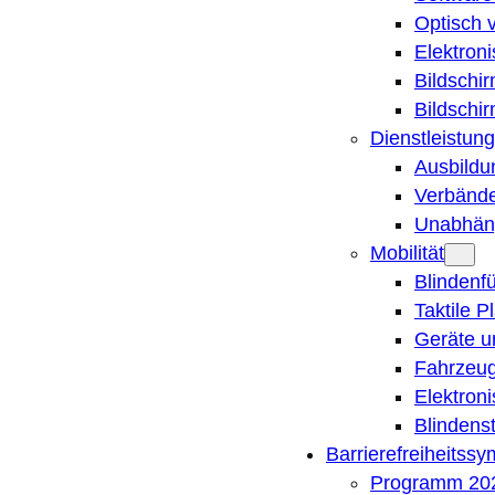
Optisch 
Elektron
Bildschi
Bildschi
Dienstleistung
Ausbildu
Verbände
Unabhän
Mobilität
Blindenf
Taktile P
Geräte u
Fahrzeug
Elektron
Blindens
Barrierefreiheitss
Programm 20