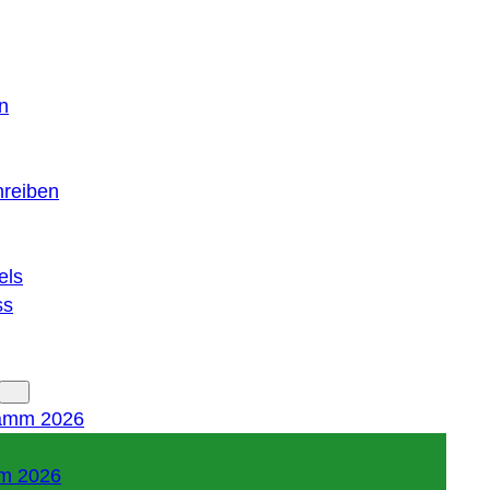
n
hreiben
els
ss
amm 2026
m 2026