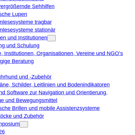
vergrößernde Sehhilfen
ische Lupen
rmlesesysteme tragbar
rmlesesysteme stationär
en und Institutionen
ng und Schulung
, Institutionen, Organisationen, Vereine und NGO’s
gige Beratung
ührhund und -Zubehör
läne, Schilder, Leitlinien und Bodenindikatoren
nd Software zur Navigation und Orientierung,
e und Bewegungsmittel
ische Brillen und mobile Assistenzsysteme
töcke und Zubehör
ymposium
26