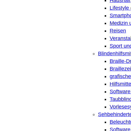
Haushalt
Lifestyle
Smartpho
Medizin 
Reisen
Veransta
Sport un
Blindenhilfsmit
Braille-
Brailleze
grafische
Hilfsmitt
Software 
Taubblin
Vorleses
Sehbehinderte
Beleucht
Software