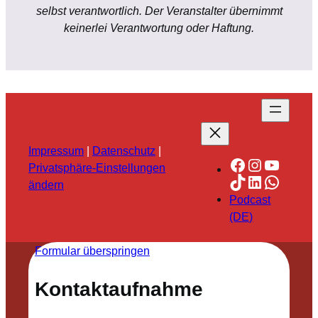
selbst verantwortlich. Der Veranstalter übernimmt
keinerlei Verantwortung oder Haftung.
Impressum
|
Datenschutz
|
Facebook
Instagra
YouTu
Privatsphäre-Einstellungen
TikTok
LinkedIn
Whats
ändern
Podcast
(DE)
Formular überspringen
Kontaktaufnahme