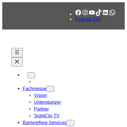
Zum
Facebook
Instagram
YouTube
TikTok
LinkedIn
What
Inhalt
springen
Podcast (DE)
Fachmesse
Vision
Unterstuetzer
Partner
SightCity TV
Barrierefreie Services