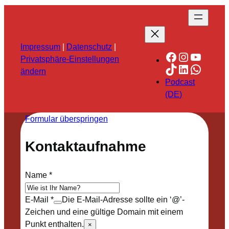
Impressum
|
Datenschutz
|
Facebook
Instagra
YouTu
Privatsphäre-Einstellungen
TikTok
LinkedIn
Whats
ändern
Podcast
(DE)
Formular überspringen
Kontaktaufnahme
Name
*
E-Mail
*
Die E-Mail-Adresse sollte ein ‘@’-
Zeichen und eine gültige Domain mit einem
Punkt enthalten.
×