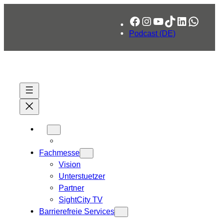
Zum
Facebook
Instagram
YouTube
TikTok
LinkedIn
What
Inhalt
springen
Podcast (DE)
Fachmesse
Vision
Unterstuetzer
Partner
SightCity TV
Barrierefreie Services