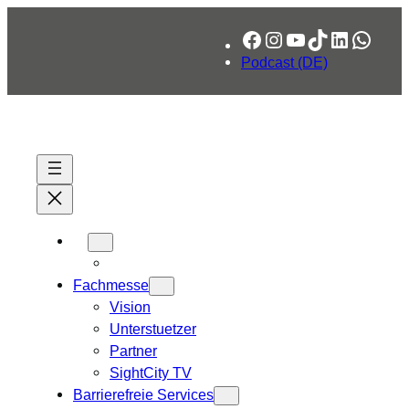
Zum
Facebook
Instagram
YouTube
TikTok
LinkedIn
What
Inhalt
springen
Podcast (DE)
Fachmesse
Vision
Unterstuetzer
Partner
SightCity TV
Barrierefreie Services