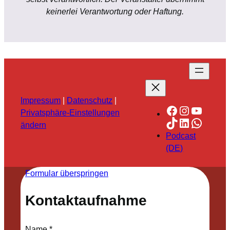
keinerlei Verantwortung oder Haftung.
Impressum
|
Datenschutz
|
Facebook
Instagra
YouTu
Privatsphäre-Einstellungen
TikTok
LinkedIn
Whats
ändern
Podcast
(DE)
Formular überspringen
Kontaktaufnahme
Name
*