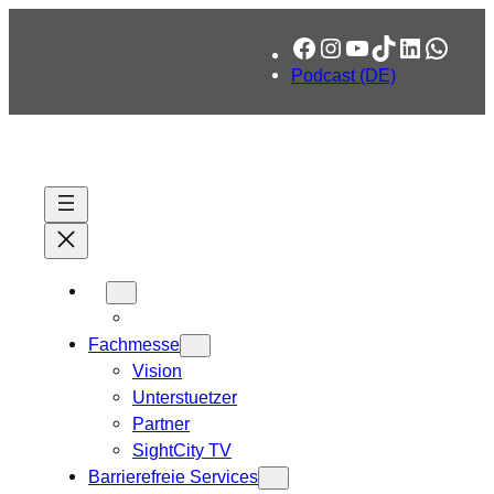
Zum
Facebook
Instagram
YouTube
TikTok
LinkedIn
What
Inhalt
springen
Podcast (DE)
Fachmesse
Vision
Unterstuetzer
Partner
SightCity TV
Barrierefreie Services