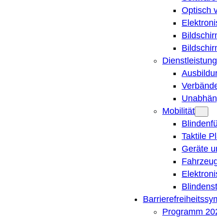
Optisch 
Elektron
Bildschi
Bildschi
Dienstleistung
Ausbildu
Verbände
Unabhän
Mobilität
Blindenf
Taktile P
Geräte u
Fahrzeug
Elektron
Blindens
Barrierefreiheitss
Programm 20