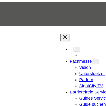
Fachmesse
Vision
Unterstuetzer
Partner
SightCity TV
Barrierefreie Servi
Guides Servi
Guide buchen