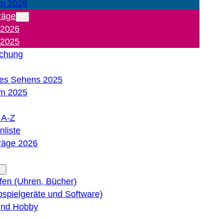
m 2026
räge
 2026
 2025
ichung
es Sehens 2025
m 2025
e A-Z
liste
träge 2026
lfen (Uhren, Bücher)
bspielgeräte und Software)
 und Hobby