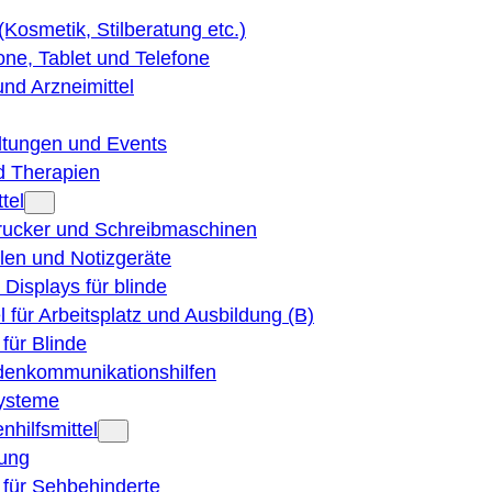
 (Kosmetik, Stilberatung etc.)
ne, Tablet und Telefone
und Arzneimittel
ltungen und Events
d Therapien
tel
Drucker und Schreibmaschinen
ilen und Notizgeräte
 Displays für blinde
el für Arbeitsplatz und Ausbildung (B)
für Blinde
denkommunikationshilfen
ysteme
nhilfsmittel
ung
 für Sehbehinderte