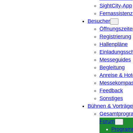
SightCity-App
Fernassistenz
Besucher
Öffnungszeite
Registrierung
Hallenpläne
Einladungssc
Messeguides
Begleitung
Anreise & Hot
Messekompa
Feedback
Sonstiges
Bühnen & Vorträge
Gesamtprogr
Forum
Program