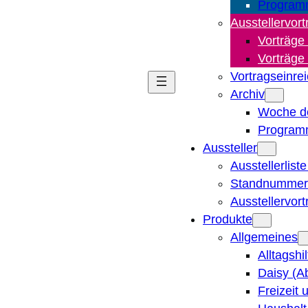
Program
Ausstellervort
Vorträge
Vorträge
Vortragseinre
Archiv
Woche d
Program
Aussteller
Ausstellerlist
Standnummern
Ausstellervor
Produkte
Allgemeines
Alltagshi
Daisy (A
Freizeit