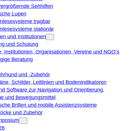
vergrößernde Sehhilfen
ische Lupen
rmlesesysteme tragbar
rmlesesysteme stationär
en und Institutionen
ng und Schulung
, Institutionen, Organisationen, Vereine und NGO’s
gige Beratung
ührhund und -Zubehör
läne, Schilder, Leitlinien und Bodenindikatoren
nd Software zur Navigation und Orientierung,
e und Bewegungsmittel
ische Brillen und mobile Assistenzsysteme
töcke und Zubehör
ymposium
26