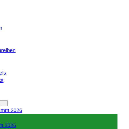
n
hreiben
els
ss
amm 2026
m 2026