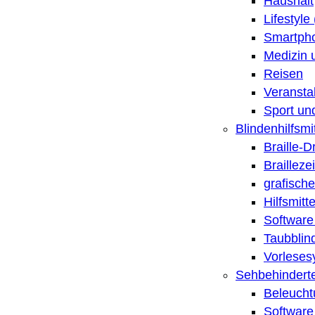
Haushalt
Lifestyle
Smartpho
Medizin 
Reisen
Veransta
Sport un
Blindenhilfsmit
Braille-
Brailleze
grafische
Hilfsmitt
Software 
Taubblin
Vorleses
Sehbehinderte
Beleucht
Software