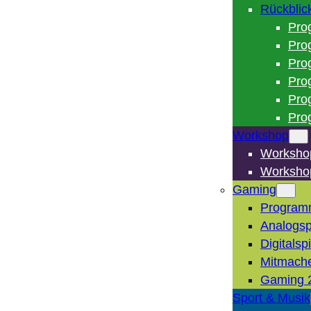
Rückblic
Pro
Pro
Pro
Pro
Pro
Pro
Workshop
Worksho
Worksho
Gaming
Program
Analogsp
Digitalsp
Mitmach
Gaming 
Sport & Musik