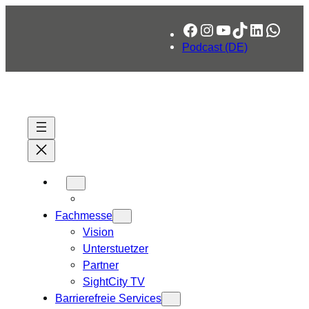
Zum
Facebook
Instagram
YouTube
TikTok
LinkedIn
What
Inhalt
springen
Podcast (DE)
Fachmesse
Vision
Unterstuetzer
Partner
SightCity TV
Barrierefreie Services