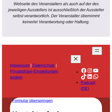
Webseite des Veranstalters als auch auf der des
jeweiligen Ausstellers ist ausschließlich der Aussteller
selbst verantwortlich. Der Veranstalter übernimmt
keinerlei Verantwortung oder Haftung.
Impressum
|
Datenschutz
|
Facebook
Instagra
YouTu
Privatsphäre-Einstellungen
TikTok
LinkedIn
Whats
ändern
Podcast
(DE)
Formular überspringen