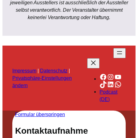
jeweiligen Ausstellers ist ausschließlich der Aussteller
selbst verantwortlich. Der Veranstalter übernimmt
keinerlei Verantwortung oder Haftung.
Impressum
|
Datenschutz
|
Facebook
Instagra
YouTu
Privatsphäre-Einstellungen
TikTok
LinkedIn
Whats
ändern
Podcast
(DE)
Formular überspringen
Kontaktaufnahme