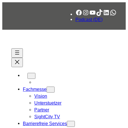
Zum
Facebook
Instagram
YouTube
TikTok
LinkedIn
What
Inhalt
springen
Podcast (DE)
Fachmesse
Vision
Unterstuetzer
Partner
SightCity TV
Barrierefreie Services