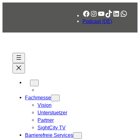
Zum
Facebook
Instagram
YouTube
TikTok
LinkedIn
What
Inhalt
springen
Podcast (DE)
Fachmesse
Vision
Unterstuetzer
Partner
SightCity TV
Barrierefreie Services