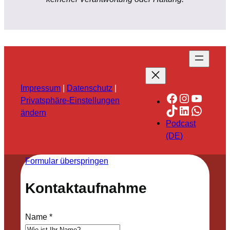
Impressum
|
Datenschutz
|
Facebook
Instagra
YouTu
Privatsphäre-Einstellungen
TikTok
LinkedIn
Whats
ändern
Podcast
(DE)
Formular überspringen
Kontaktaufnahme
Name
*