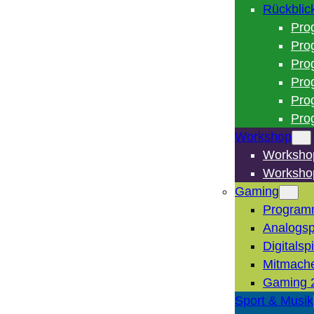
Rückblic
Pro
Pro
Pro
Pro
Pro
Pro
Workshop
Worksho
Worksho
Gaming
Program
Analogsp
Digitalsp
Mitmach
Gaming 
Sport & Musik