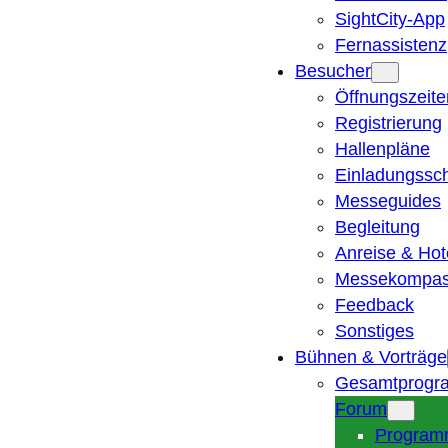
SightCity-App
Fernassistenz
Besucher
Öffnungszeite
Registrierung
Hallenpläne
Einladungssc
Messeguides
Begleitung
Anreise & Hot
Messekompa
Feedback
Sonstiges
Bühnen & Vorträge
Gesamtprogr
Forum
Program