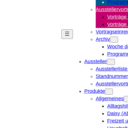
Program
Ausstellervort
Vorträge
Vorträge
Vortragseinre
Archiv
Woche d
Program
Aussteller
Ausstellerlist
Standnummern
Ausstellervor
Produkte
Allgemeines
Alltagshi
Daisy (A
Freizeit