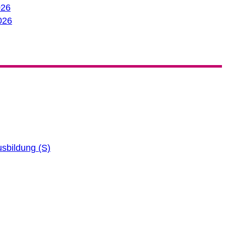
026
026
Ausbildung (S)