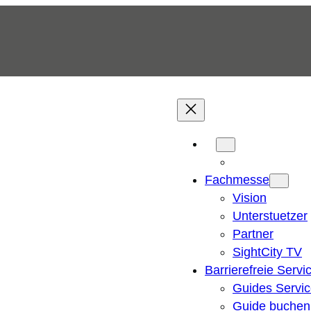
Fachmesse
Vision
Unterstuetzer
Partner
SightCity TV
Barrierefreie Servi
Guides Servi
Guide buchen