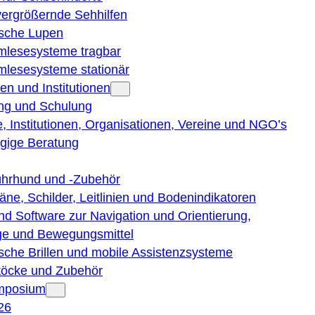
vergrößernde Sehhilfen
ische Lupen
rmlesesysteme tragbar
rmlesesysteme stationär
en und Institutionen
ng und Schulung
, Institutionen, Organisationen, Vereine und NGO’s
gige Beratung
ührhund und -Zubehör
läne, Schilder, Leitlinien und Bodenindikatoren
nd Software zur Navigation und Orientierung,
e und Bewegungsmittel
ische Brillen und mobile Assistenzsysteme
töcke und Zubehör
ymposium
26