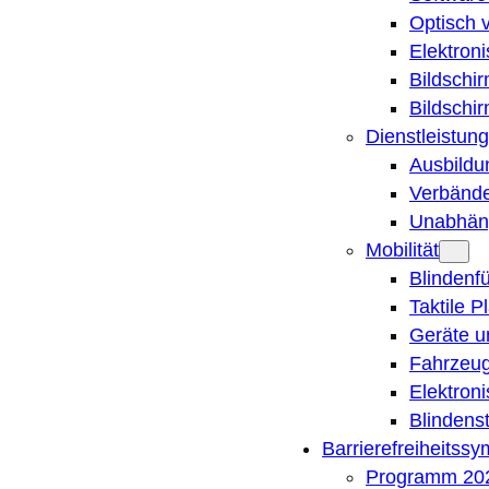
Optisch 
Elektron
Bildschi
Bildschi
Dienstleistung
Ausbildu
Verbände
Unabhän
Mobilität
Blindenf
Taktile P
Geräte u
Fahrzeug
Elektron
Blindens
Barrierefreiheitss
Programm 20