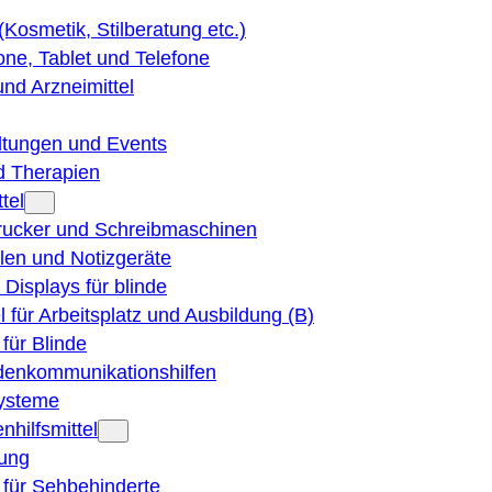
 (Kosmetik, Stilberatung etc.)
ne, Tablet und Telefone
und Arzneimittel
ltungen und Events
d Therapien
tel
Drucker und Schreibmaschinen
ilen und Notizgeräte
 Displays für blinde
el für Arbeitsplatz und Ausbildung (B)
für Blinde
denkommunikationshilfen
ysteme
nhilfsmittel
ung
 für Sehbehinderte