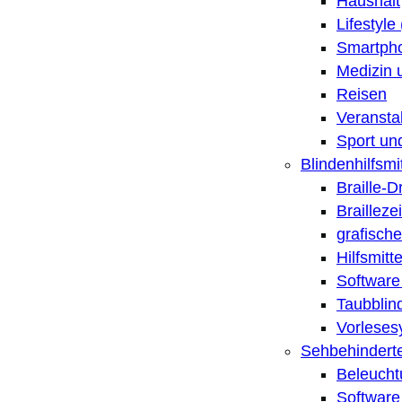
Haushalt
Lifestyle
Smartpho
Medizin 
Reisen
Veransta
Sport un
Blindenhilfsmit
Braille-
Brailleze
grafische
Hilfsmitt
Software 
Taubblin
Vorleses
Sehbehinderte
Beleucht
Software