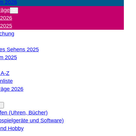
m 2026
räge
 2026
 2025
ichung
es Sehens 2025
m 2025
e A-Z
liste
träge 2026
lfen (Uhren, Bücher)
bspielgeräte und Software)
 und Hobby