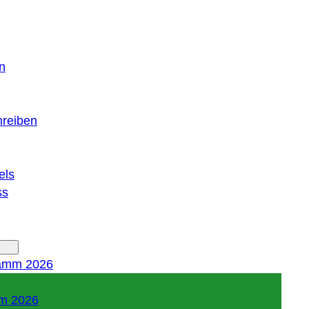
n
hreiben
els
ss
amm 2026
m 2026