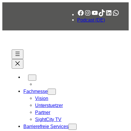
Zum
Facebook
Instagram
YouTube
TikTok
LinkedIn
What
Inhalt
springen
Podcast (DE)
Fachmesse
Vision
Unterstuetzer
Partner
SightCity TV
Barrierefreie Services