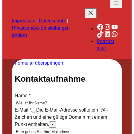
Impressum
|
Datenschutz
|
Facebook
Instagra
YouTu
Privatsphäre-Einstellungen
TikTok
LinkedIn
Whats
ändern
Podcast
(DE)
Formular überspringen
Kontaktaufnahme
Name
*
E-Mail
*
Die E-Mail-Adresse sollte ein ‘@’-
Zeichen und eine gültige Domain mit einem
Punkt enthalten.
×