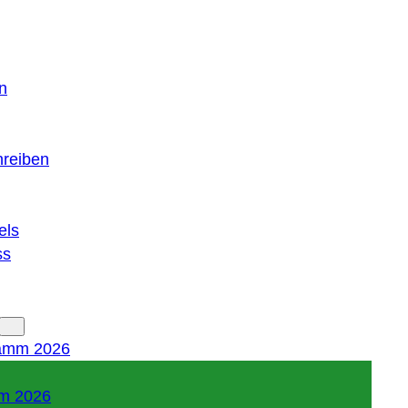
n
hreiben
els
ss
amm 2026
m 2026