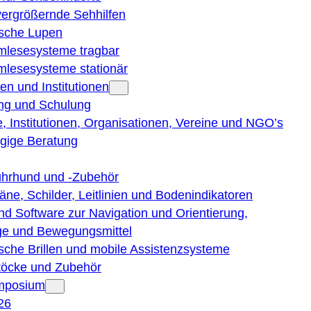
vergrößernde Sehhilfen
ische Lupen
rmlesesysteme tragbar
rmlesesysteme stationär
en und Institutionen
ng und Schulung
, Institutionen, Organisationen, Vereine und NGO’s
gige Beratung
ührhund und -Zubehör
läne, Schilder, Leitlinien und Bodenindikatoren
nd Software zur Navigation und Orientierung,
e und Bewegungsmittel
ische Brillen und mobile Assistenzsysteme
töcke und Zubehör
ymposium
26