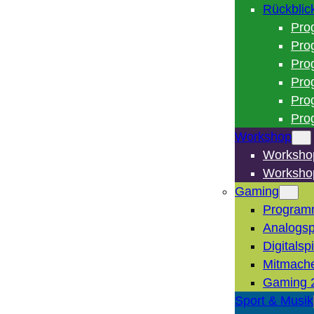
Rückblic
Pro
Pro
Pro
Pro
Pro
Pro
Workshop
Worksho
Worksho
Gaming
Program
Analogsp
Digitalsp
Mitmach
Gaming 
Sport & Musik