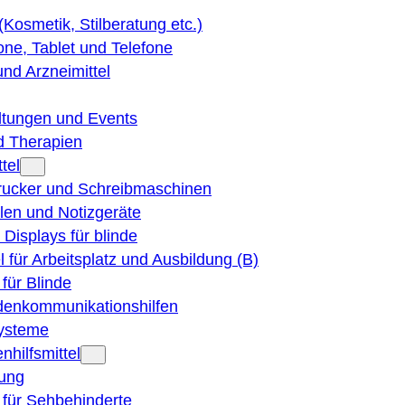
 (Kosmetik, Stilberatung etc.)
ne, Tablet und Telefone
und Arzneimittel
ltungen und Events
d Therapien
tel
Drucker und Schreibmaschinen
ilen und Notizgeräte
 Displays für blinde
el für Arbeitsplatz und Ausbildung (B)
für Blinde
denkommunikationshilfen
ysteme
nhilfsmittel
ung
 für Sehbehinderte