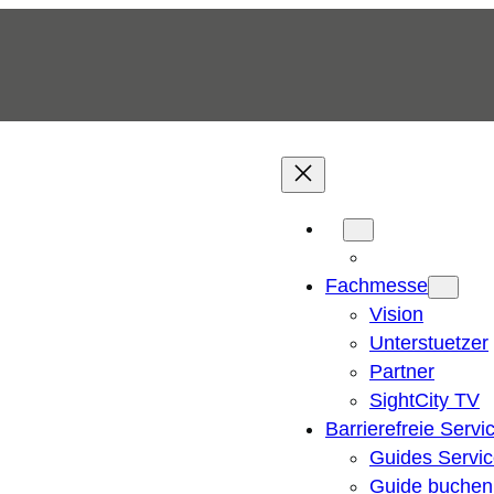
Fachmesse
Vision
Unterstuetzer
Partner
SightCity TV
Barrierefreie Servi
Guides Servi
Guide buchen