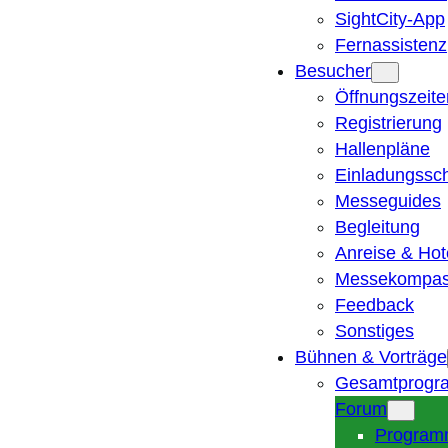
SightCity-App
Fernassistenz
Besucher
Öffnungszeite
Registrierung
Hallenpläne
Einladungssc
Messeguides
Begleitung
Anreise & Hot
Messekompa
Feedback
Sonstiges
Bühnen & Vorträge
Gesamtprogr
Forum
Program