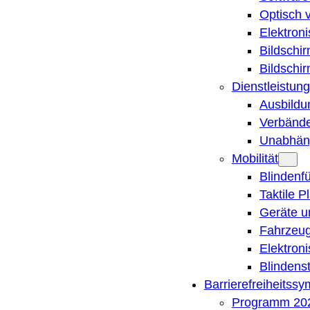
Optisch 
Elektron
Bildschi
Bildschi
Dienstleistung
Ausbildu
Verbände
Unabhän
Mobilität
Blindenf
Taktile P
Geräte u
Fahrzeug
Elektron
Blindens
Barrierefreiheitss
Programm 20