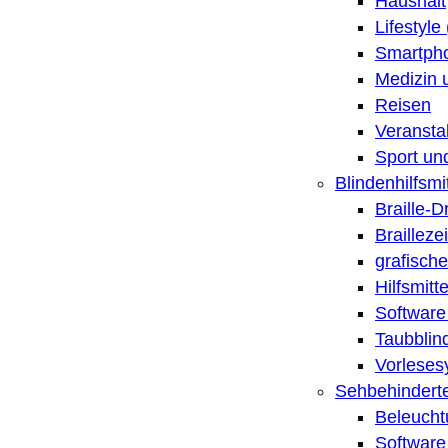
Haushalt
Lifestyle
Smartpho
Medizin 
Reisen
Veransta
Sport un
Blindenhilfsmit
Braille-
Brailleze
grafische
Hilfsmitt
Software 
Taubblin
Vorleses
Sehbehinderte
Beleucht
Software