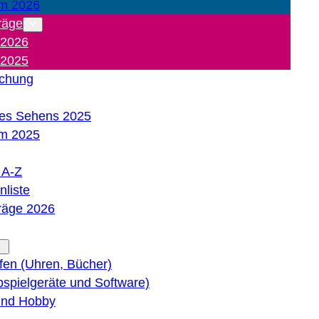
m 2026
räge
 2026
 2025
ichung
es Sehens 2025
m 2025
e A-Z
liste
träge 2026
lfen (Uhren, Bücher)
bspielgeräte und Software)
 und Hobby