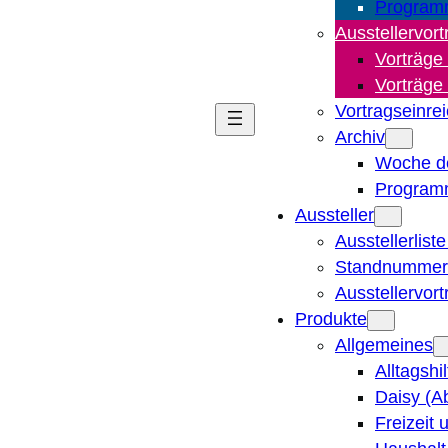
Program
Ausstellervort
Vorträge
Vorträge
Vortragseinre
Archiv
Woche d
Program
Aussteller
Ausstellerlist
Standnummern
Ausstellervor
Produkte
Allgemeines
Alltagshi
Daisy (A
Freizeit