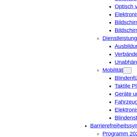
Optisch 
Elektron
Bildschi
Bildschi
Dienstleistung
Ausbildu
Verbände
Unabhän
Mobilität
Blindenf
Taktile P
Geräte u
Fahrzeug
Elektron
Blindens
Barrierefreiheitss
Programm 20