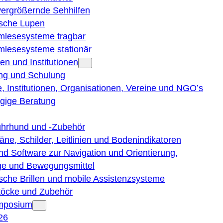
vergrößernde Sehhilfen
ische Lupen
rmlesesysteme tragbar
rmlesesysteme stationär
en und Institutionen
ng und Schulung
, Institutionen, Organisationen, Vereine und NGO’s
gige Beratung
ührhund und -Zubehör
läne, Schilder, Leitlinien und Bodenindikatoren
nd Software zur Navigation und Orientierung,
e und Bewegungsmittel
ische Brillen und mobile Assistenzsysteme
töcke und Zubehör
ymposium
26