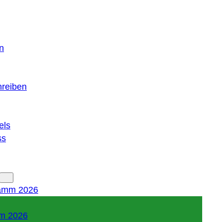
n
hreiben
els
ss
amm 2026
m 2026