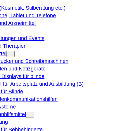
 (Kosmetik, Stilberatung etc.)
ne, Tablet und Telefone
und Arzneimittel
ltungen und Events
d Therapien
tel
Drucker und Schreibmaschinen
ilen und Notizgeräte
 Displays für blinde
el für Arbeitsplatz und Ausbildung (B)
für Blinde
denkommunikationshilfen
ysteme
nhilfsmittel
ung
 für Sehbehinderte