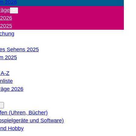
m 2026
räge
 2026
 2025
ichung
es Sehens 2025
m 2025
e A-Z
liste
träge 2026
lfen (Uhren, Bücher)
bspielgeräte und Software)
 und Hobby