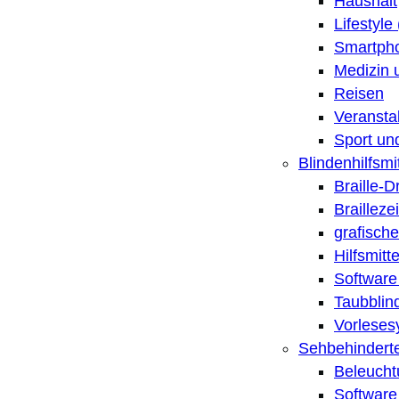
Haushalt
Lifestyle
Smartpho
Medizin 
Reisen
Veransta
Sport un
Blindenhilfsmit
Braille-
Brailleze
grafische
Hilfsmitt
Software 
Taubblin
Vorleses
Sehbehinderte
Beleucht
Software