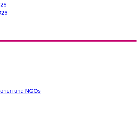
026
026
ationen und NGOs