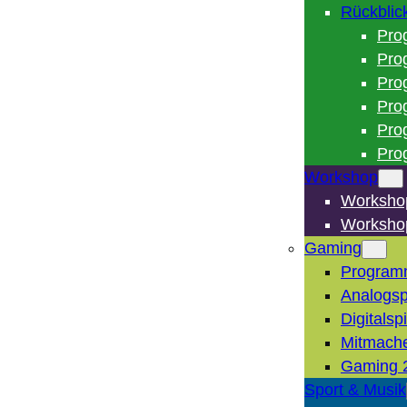
Rückblic
Pro
Pro
Pro
Pro
Pro
Pro
Workshop
Worksho
Worksho
Gaming
Program
Analogsp
Digitalsp
Mitmach
Gaming 
Sport & Musik