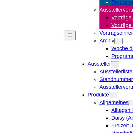
Program
Ausstellervort
Vorträge
Vorträge
Vortragseinre
Archiv
Woche d
Program
Aussteller
Ausstellerlist
Standnummern
Ausstellervor
Produkte
Allgemeines
Alltagshi
Daisy (A
Freizeit