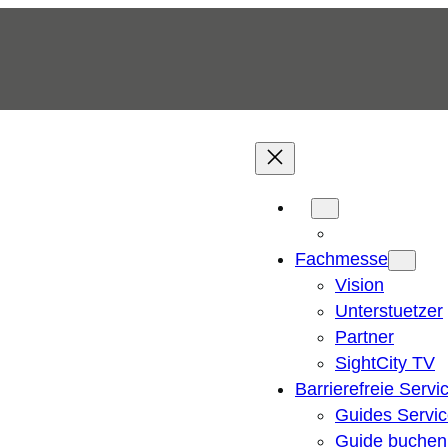
Fachmesse
Vision
Unterstuetzer
Partner
SightCity TV
Barrierefreie Servi
Guides Servi
Guide buchen