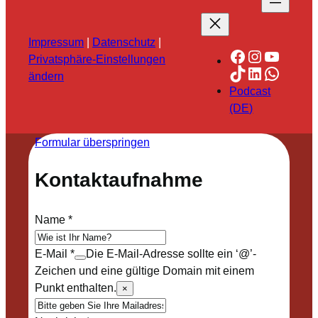
Impressum
|
Datenschutz
|
Facebook
Instagra
YouTu
Privatsphäre-Einstellungen
TikTok
LinkedIn
Whats
ändern
Podcast
(DE)
Formular überspringen
Kontaktaufnahme
Name
*
E-Mail
*
Die E-Mail-Adresse sollte ein ‘@’-
Zeichen und eine gültige Domain mit einem
Punkt enthalten.
×