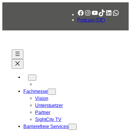
Zum
Facebook
Instagram
YouTube
TikTok
LinkedIn
What
Inhalt
springen
Podcast (DE)
Fachmesse
Vision
Unterstuetzer
Partner
SightCity TV
Barrierefreie Services