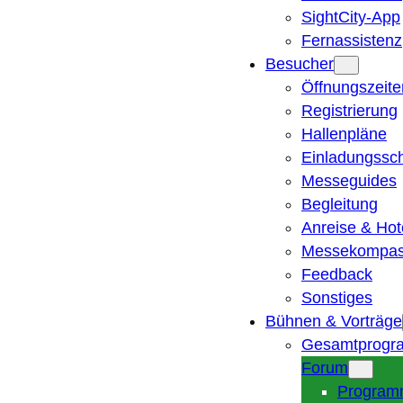
SightCity-App
Fernassistenz
Besucher
Öffnungszeite
Registrierung
Hallenpläne
Einladungssc
Messeguides
Begleitung
Anreise & Hot
Messekompa
Feedback
Sonstiges
Bühnen & Vorträge
Gesamtprogr
Forum
Program