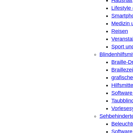
Haushalt
Lifestyle
Smartpho
Medizin 
Reisen
Veransta
Sport un
Blindenhilfsmit
Braille-
Brailleze
grafische
Hilfsmitt
Software 
Taubblin
Vorleses
Sehbehinderte
Beleucht
Software