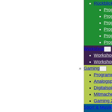
Rückblic
Pro
Pro
Pro
Pro
Pro
Pro
Workshop
Worksho
Worksho
Gaming
Program
Analogsp
Digitalsp
Mitmach
Gaming 
Sport & Musik