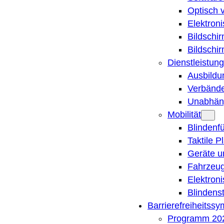
Optisch 
Elektron
Bildschi
Bildschi
Dienstleistung
Ausbildu
Verbände
Unabhän
Mobilität
Blindenf
Taktile P
Geräte u
Fahrzeug
Elektron
Blindens
Barrierefreiheitss
Programm 20