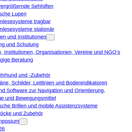
vergrößernde Sehhilfen
ische Lupen
rmlesesysteme tragbar
rmlesesysteme stationär
en und Institutionen
ng und Schulung
, Institutionen, Organisationen, Vereine und NGO’s
gige Beratung
ührhund und -Zubehör
läne, Schilder, Leitlinien und Bodenindikatoren
nd Software zur Navigation und Orientierung,
e und Bewegungsmittel
ische Brillen und mobile Assistenzsysteme
töcke und Zubehör
ymposium
26