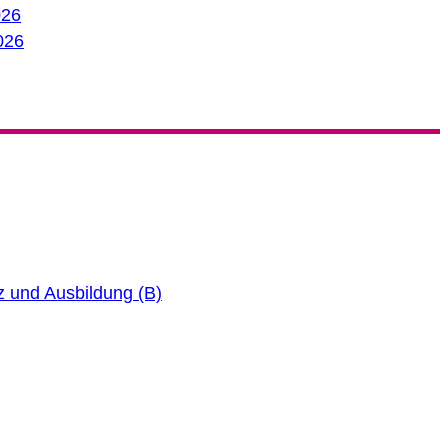
026
026
atz und Ausbildung (B)