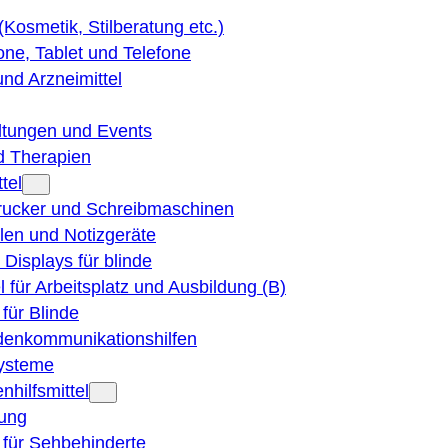
 (Kosmetik, Stilberatung etc.)
ne, Tablet und Telefone
und Arzneimittel
ltungen und Events
d Therapien
tel
Drucker und Schreibmaschinen
ilen und Notizgeräte
 Displays für blinde
el für Arbeitsplatz und Ausbildung (B)
für Blinde
denkommunikationshilfen
ysteme
nhilfsmittel
ung
 für Sehbehinderte