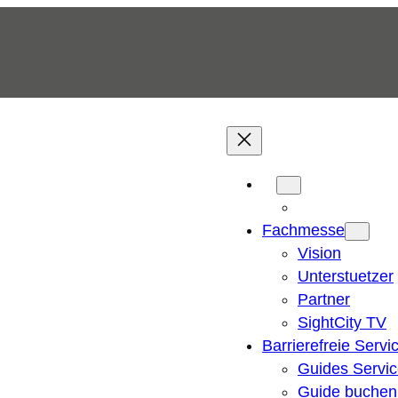
Fachmesse
Vision
Unterstuetzer
Partner
SightCity TV
Barrierefreie Servi
Guides Servi
Guide buchen