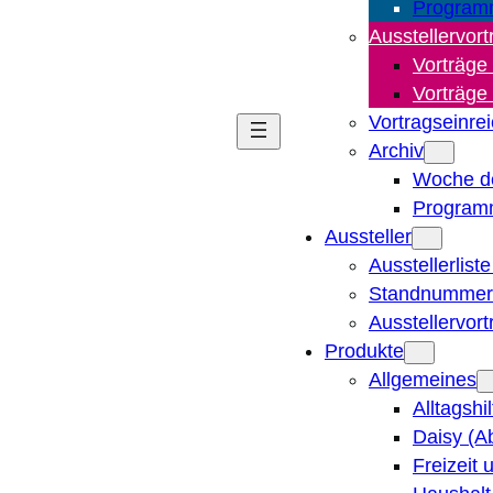
Program
Ausstellervort
Vorträge
Vorträge
Vortragseinre
Archiv
Woche d
Program
Aussteller
Ausstellerlist
Standnummern
Ausstellervor
Produkte
Allgemeines
Alltagshi
Daisy (A
Freizeit