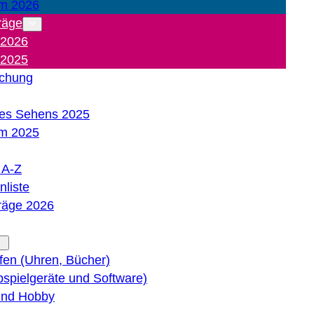
m 2026
räge
 2026
 2025
ichung
es Sehens 2025
m 2025
e A-Z
liste
träge 2026
lfen (Uhren, Bücher)
bspielgeräte und Software)
 und Hobby