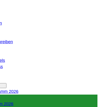
n
hreiben
els
ss
amm 2026
m 2026