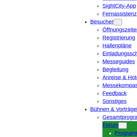
SightCity-App
Fernassistenz
Besucher
Öffnungszeite
Registrierung
Hallenpläne
Einladungssc
Messeguides
Begleitung
Anreise & Hot
Messekompa
Feedback
Sonstiges
Bühnen & Vorträge
Gesamtprogr
Forum
Program