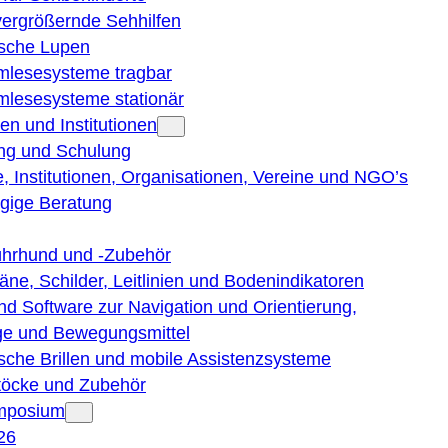
vergrößernde Sehhilfen
ische Lupen
rmlesesysteme tragbar
rmlesesysteme stationär
en und Institutionen
ng und Schulung
, Institutionen, Organisationen, Vereine und NGO’s
gige Beratung
ührhund und -Zubehör
läne, Schilder, Leitlinien und Bodenindikatoren
nd Software zur Navigation und Orientierung,
e und Bewegungsmittel
ische Brillen und mobile Assistenzsysteme
töcke und Zubehör
ymposium
26