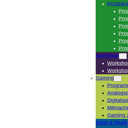
Rückblic
Pro
Pro
Pro
Pro
Pro
Pro
Workshop
Worksho
Worksho
Gaming
Program
Analogsp
Digitalsp
Mitmach
Gaming 
Sport & Musik