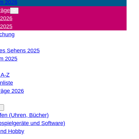
m 2026
räge
 2026
 2025
ichung
es Sehens 2025
m 2025
e A-Z
liste
träge 2026
lfen (Uhren, Bücher)
bspielgeräte und Software)
 und Hobby