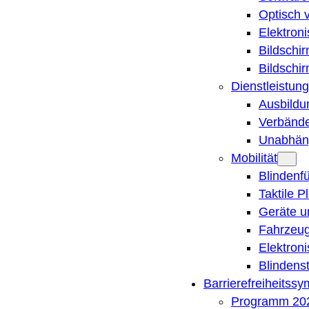
Optisch 
Elektron
Bildschi
Bildschi
Dienstleistung
Ausbildu
Verbände
Unabhän
Mobilität
Blindenf
Taktile P
Geräte u
Fahrzeug
Elektron
Blindens
Barrierefreiheitss
Programm 20