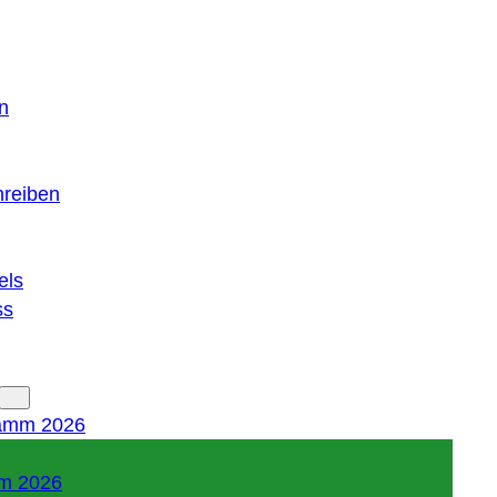
n
hreiben
els
ss
amm 2026
m 2026