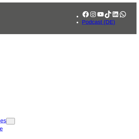
Facebook
Instagram
YouTube
TikTok
LinkedIn
What
Podcast (DE)
ces
ce