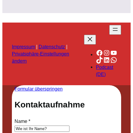
Impressum
|
Datenschutz
|
Facebook
Instagra
YouTu
Privatsphäre-Einstellungen
TikTok
LinkedIn
Whats
ändern
Podcast
(DE)
Formular überspringen
Kontaktaufnahme
Name
*