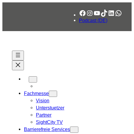
Zum
Facebook
Instagram
YouTube
TikTok
LinkedIn
What
Inhalt
springen
Podcast (DE)
Fachmesse
Vision
Unterstuetzer
Partner
SightCity TV
Barrierefreie Services