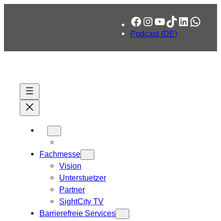
Zum
Facebook
Instagram
YouTube
TikTok
LinkedIn
What
Inhalt
springen
Podcast (DE)
Fachmesse
Vision
Unterstuetzer
Partner
SightCity TV
Barrierefreie Services