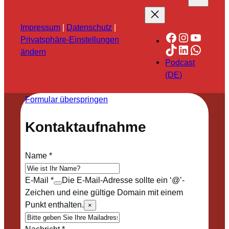
Impressum
|
Datenschutz
|
Facebook
Instagra
YouTu
Privatsphäre-Einstellungen
TikTok
LinkedIn
Whats
ändern
Podcast
(DE)
Formular überspringen
Kontaktaufnahme
Name
*
E-Mail
*
Die E-Mail-Adresse sollte ein ‘@’-
Zeichen und eine gültige Domain mit einem
Punkt enthalten.
×
Nachricht
*