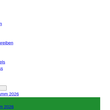
n
hreiben
els
ss
amm 2026
m 2026