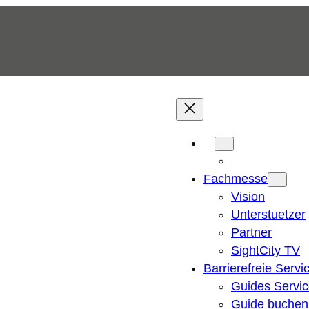
Fachmesse
Vision
Unterstuetzer
Partner
SightCity TV
Barrierefreie Servi
Guides Servi
Guide buchen