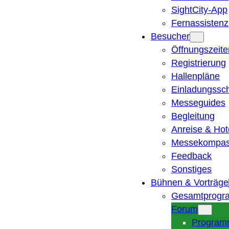
SightCity-App
Fernassistenz
Besucher
Öffnungszeite
Registrierung
Hallenpläne
Einladungssc
Messeguides
Begleitung
Anreise & Hot
Messekompa
Feedback
Sonstiges
Bühnen & Vorträge
Gesamtprogr
Forum
Program