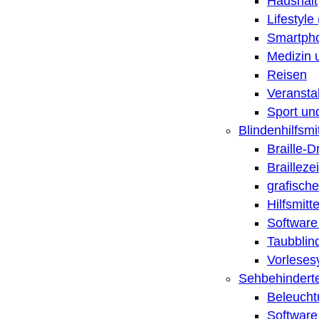
Haushalt
Lifestyle
Smartpho
Medizin 
Reisen
Veransta
Sport un
Blindenhilfsmit
Braille-
Brailleze
grafische
Hilfsmitt
Software 
Taubblin
Vorleses
Sehbehinderte
Beleucht
Software