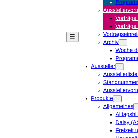
Program
Ausstellervort
Vorträge
Vorträge
Vortragseinre
Archiv
Woche d
Program
Aussteller
Ausstellerlist
Standnummern
Ausstellervor
Produkte
Allgemeines
Alltagshi
Daisy (A
Freizeit