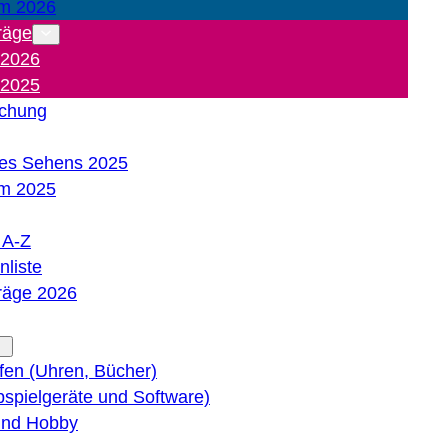
m 2026
räge
 2026
 2025
ichung
es Sehens 2025
m 2025
e A-Z
liste
träge 2026
lfen (Uhren, Bücher)
bspielgeräte und Software)
 und Hobby