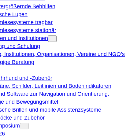
vergrößernde Sehhilfen
ische Lupen
rmlesesysteme tragbar
rmlesesysteme stationär
en und Institutionen
ng und Schulung
, Institutionen, Organisationen, Vereine und NGO’s
gige Beratung
ührhund und -Zubehör
läne, Schilder, Leitlinien und Bodenindikatoren
nd Software zur Navigation und Orientierung,
e und Bewegungsmittel
ische Brillen und mobile Assistenzsysteme
töcke und Zubehör
ymposium
26