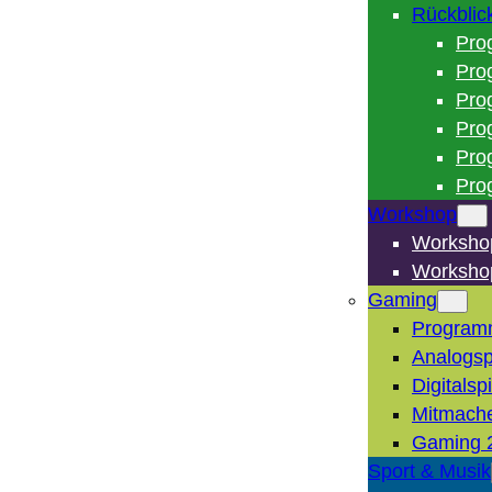
Rückblic
Pro
Pro
Pro
Pro
Pro
Pro
Workshop
Worksho
Worksho
Gaming
Program
Analogsp
Digitalsp
Mitmach
Gaming 
Sport & Musik