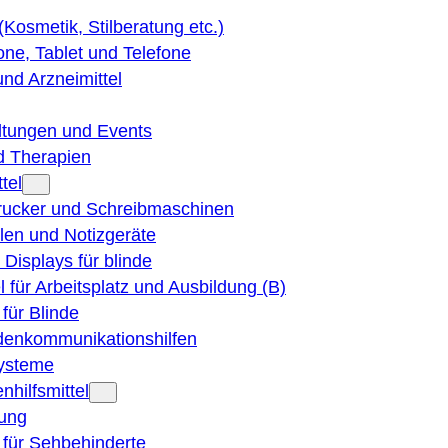
 (Kosmetik, Stilberatung etc.)
ne, Tablet und Telefone
und Arzneimittel
ltungen und Events
d Therapien
tel
Drucker und Schreibmaschinen
ilen und Notizgeräte
 Displays für blinde
el für Arbeitsplatz und Ausbildung (B)
für Blinde
denkommunikationshilfen
ysteme
nhilfsmittel
ung
 für Sehbehinderte