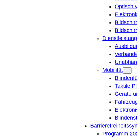
Optisch 
Elektron
Bildschi
Bildschi
Dienstleistung
Ausbildu
Verbände
Unabhän
Mobilität
Blindenf
Taktile P
Geräte u
Fahrzeug
Elektron
Blindens
Barrierefreiheitss
Programm 20