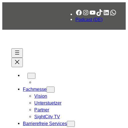
Zum
Facebook
Instagram
YouTube
TikTok
LinkedIn
What
Inhalt
springen
Podcast (DE)
Fachmesse
Vision
Unterstuetzer
Partner
SightCity TV
Barrierefreie Services