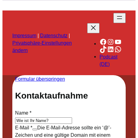
Impressum
|
Datenschutz
|
Facebook
Instagra
YouTu
Privatsphäre-Einstellungen
TikTok
LinkedIn
Whats
ändern
Podcast
(DE)
Formular überspringen
Kontaktaufnahme
Name
*
E-Mail
*
Die E-Mail-Adresse sollte ein ‘@’-
Zeichen und eine gültige Domain mit einem