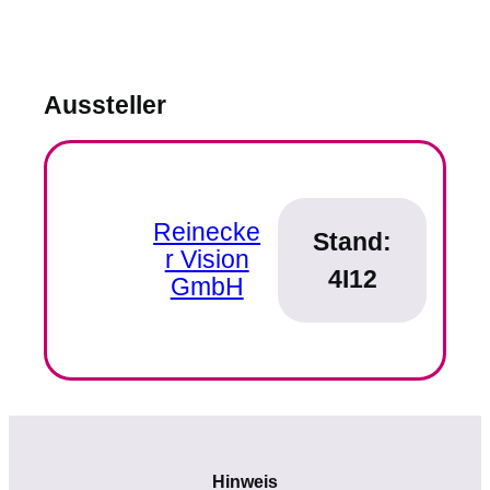
Aussteller
Reinecke
Stand:
r Vision
4I12
GmbH
Hinweis