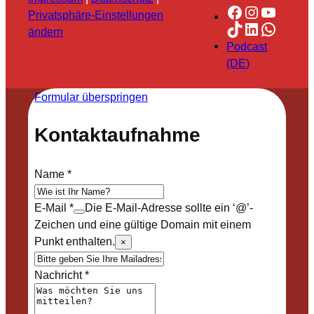
Facebook
Instagra
YouTu
Privatsphäre-Einstellungen
TikTok
LinkedIn
Whats
ändern
Podcast
(DE)
Formular überspringen
Kontaktaufnahme
Name
*
E-Mail
*
Die E-Mail-Adresse sollte ein ‘@’-
Zeichen und eine gültige Domain mit einem
Punkt enthalten.
×
Nachricht
*