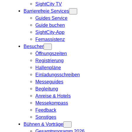
SightCity TV
Barrierefreie Services
Guides Service
Guide buchen
SightCity-App
Fernassistenz
Besucher
Öffnungszeiten
Registrierung
Hallenpläne
Einladungsschreiben
Messeguides
Begleitung
Anreise & Hotels
Messekompass
Feedback
Sonstiges
Bühnen & Vorträge
Gesamtprogramm 2026