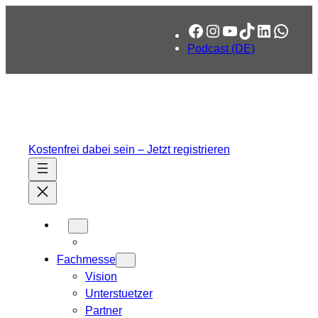
Zum
Facebook
Instagram
YouTube
TikTok
LinkedIn
What
Inhalt
springen
Podcast (DE)
Kostenfrei dabei sein – Jetzt registrieren
Fachmesse
Vision
Unterstuetzer
Partner