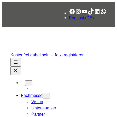
Zum
Facebook
Instagram
YouTube
TikTok
LinkedIn
What
Inhalt
springen
Podcast (DE)
Kostenfrei dabei sein – Jetzt registrieren
Fachmesse
Vision
Unterstuetzer
Partner