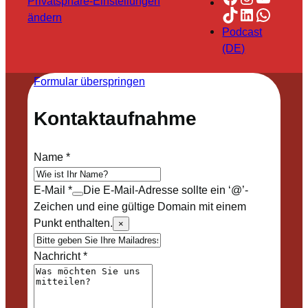
Privatsphäre-Einstellungen
TikTok
LinkedIn
Whats
ändern
Podcast
(DE)
Formular überspringen
Kontaktaufnahme
Name
*
E-Mail
*
Die E-Mail-Adresse sollte ein ‘@’-
Zeichen und eine gültige Domain mit einem
Punkt enthalten.
×
Nachricht
*