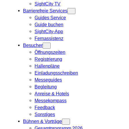
SightCity TV
Barrierefreie Services
Guides Service
Guide buchen
SightCity-App
Fernassistenz
Besucher
Öffnungszeiten
Registrierung
Hallenpläne
Einladungsschreiben
Messeguides
Begleitung
Anreise & Hotels
Messekompass
Feedback
Sonstiges
Bühnen & Vorträge
Gesamtprogramm 2026