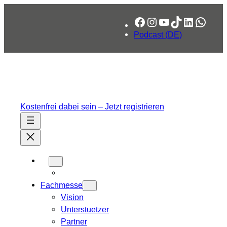
Zum
Facebook
Instagram
YouTube
TikTok
LinkedIn
What
Inhalt
springen
Podcast (DE)
Kostenfrei dabei sein – Jetzt registrieren
Fachmesse
Vision
Unterstuetzer
Partner