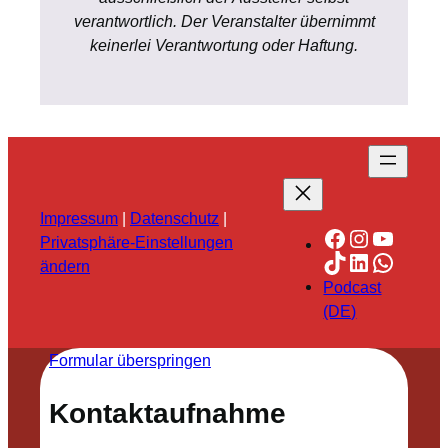
verantwortlich. Der Veranstalter übernimmt
keinerlei Verantwortung oder Haftung.
Impressum
|
Datenschutz
|
Facebook
Instagra
YouTu
Privatsphäre-Einstellungen
TikTok
LinkedIn
Whats
ändern
Podcast
(DE)
Formular überspringen
Kontaktaufnahme