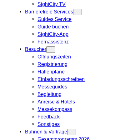
SightCity TV
Barrierefreie Services
Guides Service
Guide buchen
SightCity-App
Fernassistenz
Besucher
Öffnungszeiten
Registrierung
Hallenpläne
Einladungsschreiben
Messeguides
Begleitung
Anreise & Hotels
Messekompass
Feedback
Sonstiges
Bühnen & Vorträge
Gesamtprogramm 2026