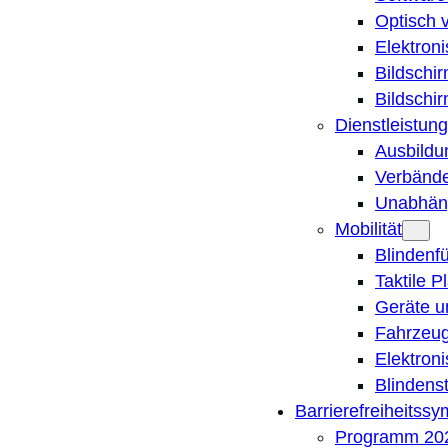
Optisch 
Elektron
Bildschi
Bildschi
Dienstleistung
Ausbildu
Verbände
Unabhän
Mobilität
Blindenf
Taktile P
Geräte u
Fahrzeug
Elektron
Blindens
Barrierefreiheitss
Programm 20