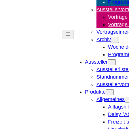
Program
Ausstellervort
Vorträge
Vorträge
Vortragseinre
Archiv
Woche d
Program
Aussteller
Ausstellerlist
Standnummern
Ausstellervor
Produkte
Allgemeines
Alltagshi
Daisy (A
Freizeit