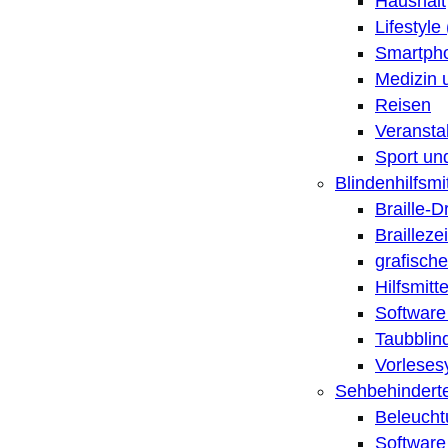
Haushalt
Lifestyle
Smartpho
Medizin 
Reisen
Veransta
Sport un
Blindenhilfsmit
Braille-
Brailleze
grafische
Hilfsmitt
Software 
Taubblin
Vorleses
Sehbehinderte
Beleucht
Software