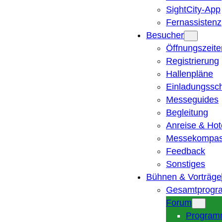
SightCity-App
Fernassistenz
Besucher
Öffnungszeite
Registrierung
Hallenpläne
Einladungssc
Messeguides
Begleitung
Anreise & Hot
Messekompa
Feedback
Sonstiges
Bühnen & Vorträge
Gesamtprogr
Forum
Program