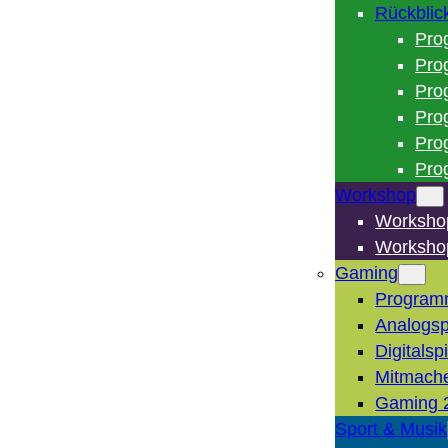
Rückblic
Pro
Pro
Pro
Pro
Pro
Pro
Workshop
Worksho
Worksho
Gaming
Program
Analogsp
Digitalsp
Mitmach
Gaming 
Sport & Musik