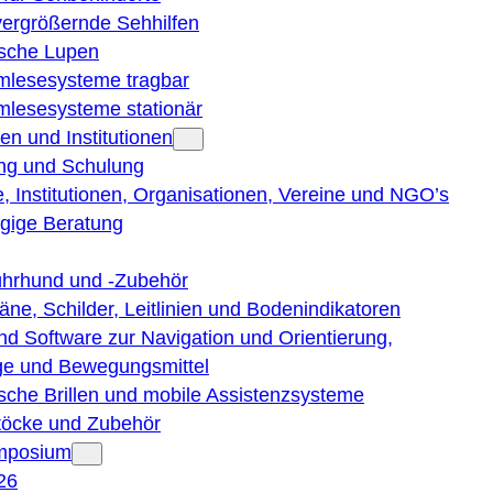
vergrößernde Sehhilfen
ische Lupen
rmlesesysteme tragbar
rmlesesysteme stationär
en und Institutionen
ng und Schulung
, Institutionen, Organisationen, Vereine und NGO’s
gige Beratung
ührhund und -Zubehör
läne, Schilder, Leitlinien und Bodenindikatoren
nd Software zur Navigation und Orientierung,
e und Bewegungsmittel
ische Brillen und mobile Assistenzsysteme
töcke und Zubehör
ymposium
26