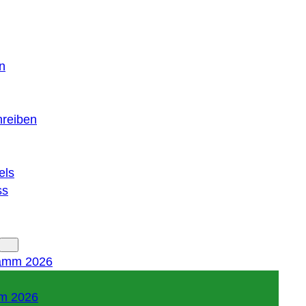
n
hreiben
els
ss
amm 2026
m 2026