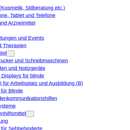
 (Kosmetik, Stilberatung etc.)
ne, Tablet und Telefone
und Arzneimittel
ltungen und Events
d Therapien
tel
Drucker und Schreibmaschinen
ilen und Notizgeräte
 Displays für blinde
el für Arbeitsplatz und Ausbildung (B)
für Blinde
denkommunikationshilfen
ysteme
nhilfsmittel
ung
 für Sehbehinderte