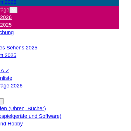
m 2026
räge
 2026
 2025
ichung
es Sehens 2025
m 2025
e A-Z
liste
träge 2026
lfen (Uhren, Bücher)
bspielgeräte und Software)
 und Hobby