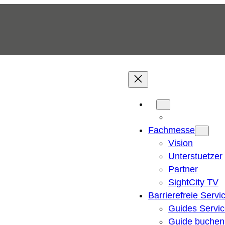
Fachmesse
Vision
Unterstuetzer
Partner
SightCity TV
Barrierefreie Servi
Guides Servi
Guide buchen