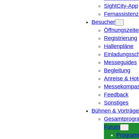
SightCity-App
Fernassistenz
Besucher
Öffnungszeite
Registrierung
Hallenpläne
Einladungssc
Messeguides
Begleitung
Anreise & Hot
Messekompa
Feedback
Sonstiges
Bühnen & Vorträge
Gesamtprogr
Forum
Program