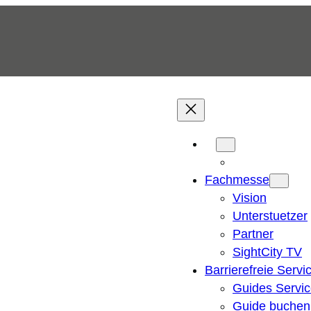
Fachmesse
Vision
Unterstuetzer
Partner
SightCity TV
Barrierefreie Servi
Guides Servi
Guide buchen