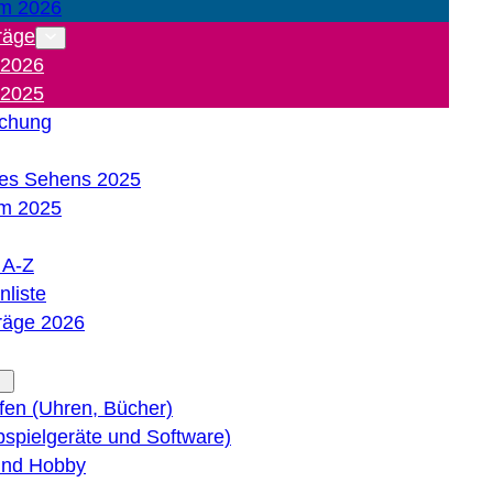
m 2026
räge
 2026
 2025
ichung
es Sehens 2025
m 2025
e A-Z
liste
träge 2026
lfen (Uhren, Bücher)
bspielgeräte und Software)
 und Hobby