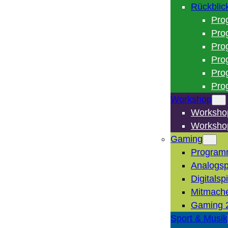
Rückblic
Pro
Pro
Pro
Pro
Pro
Pro
Workshop
Worksho
Worksho
Gaming
Program
Analogsp
Digitalsp
Mitmach
Gaming 
Sport & Musik