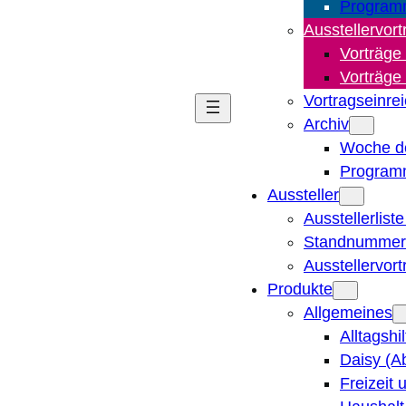
Program
Ausstellervort
Vorträge
Vorträge
Vortragseinre
Archiv
Woche d
Program
Aussteller
Ausstellerlist
Standnummern
Ausstellervor
Produkte
Allgemeines
Alltagshi
Daisy (A
Freizeit