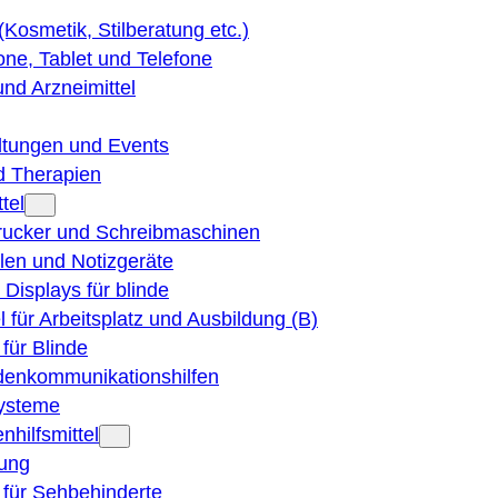
 (Kosmetik, Stilberatung etc.)
ne, Tablet und Telefone
und Arzneimittel
ltungen und Events
d Therapien
tel
Drucker und Schreibmaschinen
ilen und Notizgeräte
 Displays für blinde
el für Arbeitsplatz und Ausbildung (B)
für Blinde
denkommunikationshilfen
ysteme
nhilfsmittel
ung
 für Sehbehinderte