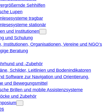
vergrößernde Sehhilfen
ische Lupen
rmlesesysteme tragbar
rmlesesysteme stationär
en und Institutionen
ng und Schulung
, Institutionen, Organisationen, Vereine und NGO’s
gige Beratung
ührhund und -Zubehör
läne, Schilder, Leitlinien und Bodenindikatoren
nd Software zur Navigation und Orientierung,
e und Bewegungsmittel
ische Brillen und mobile Assistenzsysteme
töcke und Zubehör
ymposium
26