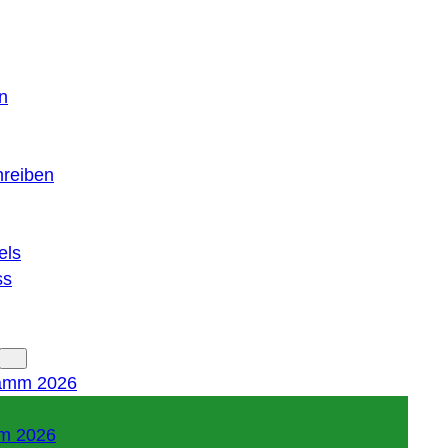
n
hreiben
els
ss
amm 2026
m 2026