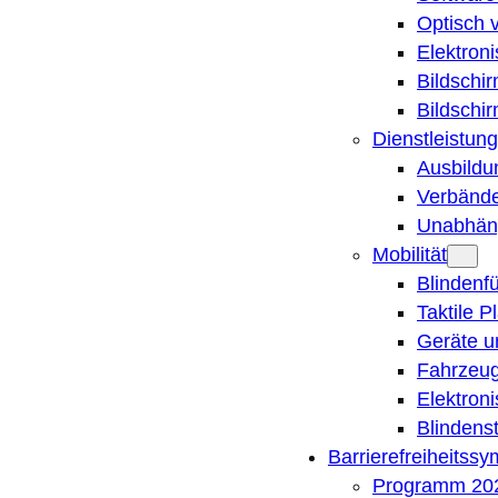
Optisch 
Elektron
Bildschi
Bildschi
Dienstleistung
Ausbildu
Verbände
Unabhän
Mobilität
Blindenf
Taktile P
Geräte u
Fahrzeug
Elektron
Blindens
Barrierefreiheitss
Programm 20