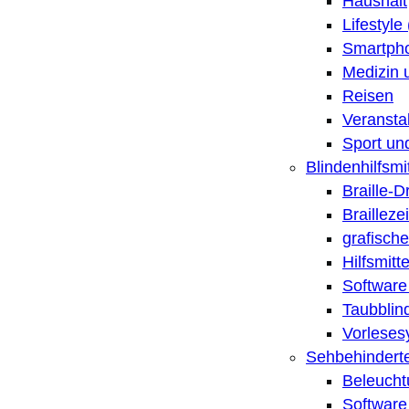
Haushalt
Lifestyle
Smartpho
Medizin 
Reisen
Veransta
Sport un
Blindenhilfsmit
Braille-
Brailleze
grafische
Hilfsmitt
Software 
Taubblin
Vorleses
Sehbehinderte
Beleucht
Software